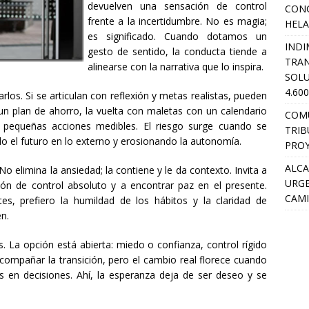
devuelven una sensación de control
CON
frente a la incertidumbre. No es magia;
HEL
es significado. Cuando dotamos un
INDI
gesto de sentido, la conducta tiende a
TRA
alinearse con la narrativa que lo inspira.
SOLU
4.60
uarlos. Si se articulan con reflexión y metas realistas, pueden
 un plan de ahorro, la vuelta con maletas con un calendario
COM
 pequeñas acciones medibles. El riesgo surge cuando se
TRIB
 el futuro en lo externo y erosionando la autonomía.
PROY
ALCA
o elimina la ansiedad; la contiene y le da contexto. Invita a
URGE
usión de control absoluto y a encontrar paz en el presente.
CAMI
es, prefiero la humildad de los hábitos y la claridad de
en.
. La opción está abierta: miedo o confianza, control rígido
compañar la transición, pero el cambio real florece cuando
 en decisiones. Ahí, la esperanza deja de ser deseo y se