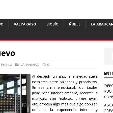
BO
VALPARAÍSO
BIOBÍO
ÑUBLE
LA ARAUCAN
uevo
Prensa
VALPARAÍSO
0
ENT
Al despedir un año, la ansiedad suele
instalarse entre balances y propósitos.
DEPO
En ese clima emocional, los rituales
PUCH
(usar ropa interior amarilla, recorrer la
CONS
manzana con maletas, comer uvas,
etc) ofrecen algo más que algo popular:
AGUA
ordenan la experiencia interna y
PREV