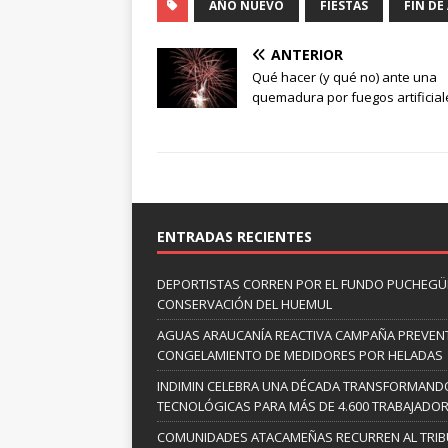
AÑO NUEVO
FIESTAS
FIN DE
ANTERIOR
Qué hacer (y qué no) ante una
quemadura por fuegos artificial
ENTRADAS RECIENTES
DEPORTISTAS CORREN POR EL FUNDO PUCHEGÜÍ
CONSERVACIÓN DEL HUEMUL
AGUAS ARAUCANÍA REACTIVA CAMPAÑA PREVENT
CONGELAMIENTO DE MEDIDORES POR HELADAS
INDIMIN CELEBRA UNA DÉCADA TRANSFORMANDO
TECNOLÓGICAS PARA MÁS DE 4.600 TRABAJADO
COMUNIDADES ATACAMEÑAS RECURREN AL TRIB