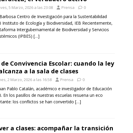
ves, 5 Marzo, 2026 a las 23:08
Prensa
0
Barbosa Centro de Investigación para la Sustentabilidad
Instituto de Ecología y Biodiversidad, IEB Recientemente,
ataforma Intergubernamental de Biodiversidad y Servicios
stémicos (IPBES)
[…]
 de Convivencia Escolar: cuando la ley
alcanza a la sala de clases
es, 2 Marzo, 2026 a las 16:58
Prensa
0
uan Pablo Catalán, académico e investigador de Educación
 En los pasillos de nuestras escuelas resuena un eco
etante: los conflictos se han convertido
[…]
ver a clases: acompañar la transición