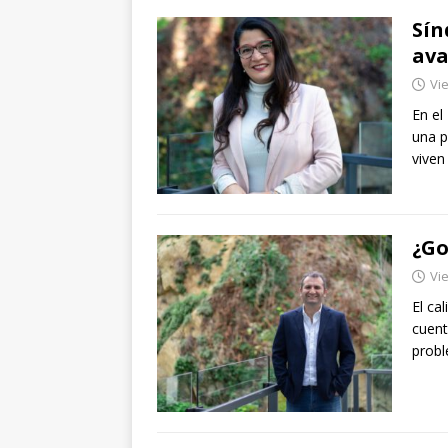
Sín
ava
Vie
En el
una p
viven
¿Go
Vie
El ca
cuent
probl