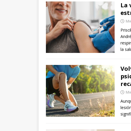
La 
est
Mié
Prisc
André
respi
la sa
Vol
psi
rec
Mié
Aunqu
lesió
signi