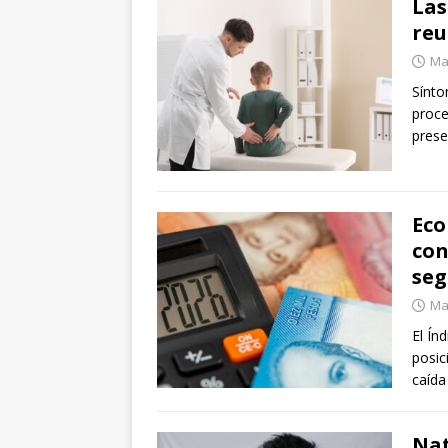
Las
reu
Ma
Sínto
proce
prese
Eco
con
se
Ma
El Ín
posic
caída
Nat