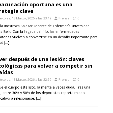
vacunación oportuna es una
rategia clave
rcoles, 18 Marzo, 2026 a las 23:19
Prensa
0
illa Inostroza SalazarDocente de EnfermeríaUniversidad
s Bello Con la llegada del frío, las enfermedades
ratorias vuelven a convertirse en un desafío importante para
lud
[…]
ver después de una lesión: claves
cológicas para volver a competir sin
aídas
rcoles, 18 Marzo, 2026 a las 22:59
Prensa
0
e el cuerpo esté listo, la mente a veces duda. Tras una
n, entre 30% y 50% de los deportistas reporta miedo
ficativo a relesionarse,
[…]