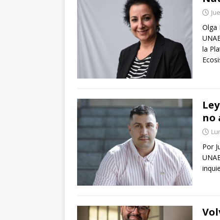
Jue
Olga 
UNAB 
la Pl
Ecosi
Ley
no 
Lun
Por J
UNAB.
inqui
Vol