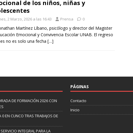
cional de los niños, niñas y
lescentes
es, 2 Marzo, 2026 a las 16:43
Prensa
0
onathan Martínez Líbano, psicólogo y director del Magister
ucación Emocional y Convivencia Escolar UNAB. El regreso
ses no es solo una fecha
[…]
PÁGINAS
ORADA DE FORMACIÓN 2026 CON
Contacto
ES
Inicio
A 0 EN CUNCO TRAS TRABAJOS DE
 SERVICIO INTEGRAL PARA LA