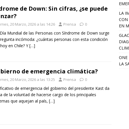
EME
drome de Down: Sin cifras, ¿se puede
LA I
nzar?
CON 
rnes, 20 Marzo, 2026 a las 14:26
Prensa
0
EN M
 Día Mundial de las Personas con Síndrome de Down surge
GLAC
regunta incómoda: ¿cuántas personas con esta condición
DIAG
 hoy en Chile? Y
[…]
CLIM
ONE 
LA S
bierno de emergencia climática?
rnes, 20 Marzo, 2026 a las 13:25
Prensa
0
lificativo de emergencia del gobierno del presidente Kast da
a de la voluntad de hacerse cargo de los principales
emas que aquejan al país,
[…]