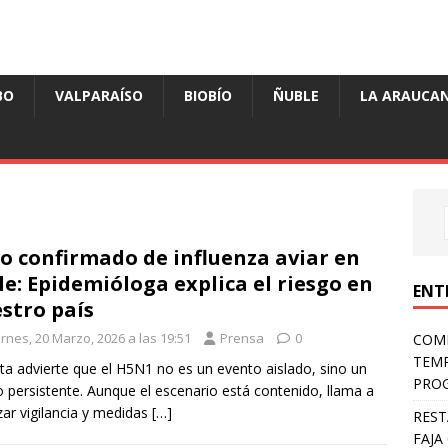
BO
VALPARAÍSO
BIOBÍO
ÑUBLE
LA ARAUCAN
o confirmado de influenza aviar en
le: Epidemióloga explica el riesgo en
ENT
stro país
rnes, 20 Marzo, 2026 a las 19:51
Prensa
0
COMP
TEMP
ta advierte que el H5N1 no es un evento aislado, sino un
PROG
o persistente. Aunque el escenario está contenido, llama a
zar vigilancia y medidas
[…]
REST
FAJA