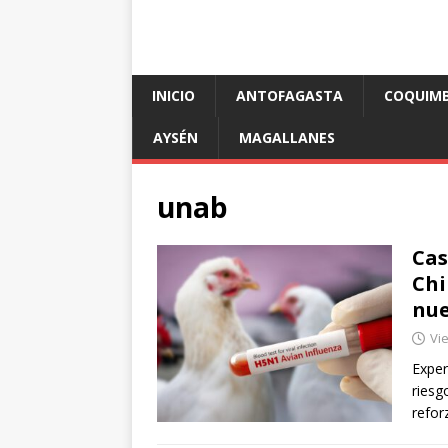
INICIO
ANTOFAGASTA
COQUIM
AYSÉN
MAGALLANES
unab
Cas
Chi
nue
Vie
Exper
riesg
refor