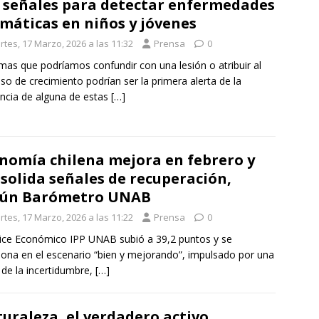
 señales para detectar enfermedades
máticas en niños y jóvenes
rtes, 17 Marzo, 2026 a las 11:32
Prensa
0
mas que podríamos confundir con una lesión o atribuir al
so de crecimiento podrían ser la primera alerta de la
ncia de alguna de estas
[…]
nomía chilena mejora en febrero y
solida señales de recuperación,
gún Barómetro UNAB
rtes, 17 Marzo, 2026 a las 11:22
Prensa
0
dice Económico IPP UNAB subió a 39,2 puntos y se
iona en el escenario “bien y mejorando”, impulsado por una
 de la incertidumbre,
[…]
uraleza, el verdadero activo