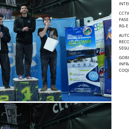
INTE
CCTV
FASE
RG-E
AUTO
RECO
SEGU
GOBI
INFR
COQU