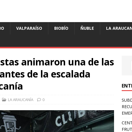
BO
VALPARAÍSO
BIOBÍO
ÑUBLE
LA ARAUCAN
stas animaron una de las
ntes de la escalada
canía
ENT
LA ARAUCANÍA
0
SUB
RECU
EMER
CENT
FRUT