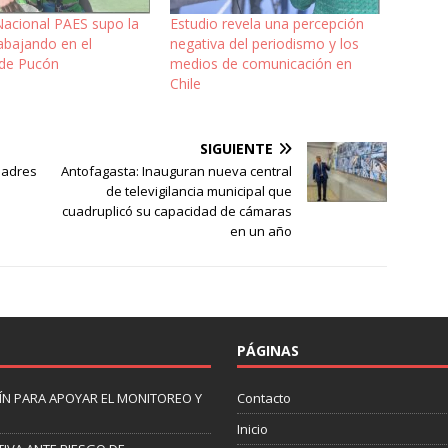
Nacional PAES supo la
Estudio revela una percepción
rabajando en el
negativa del periodismo y los
de Pucón
medios de comunicación en
Chile
SIGUIENTE
padres
Antofagasta: Inauguran nueva central
de televigilancia municipal que
cuadruplicó su capacidad de cámaras
en un año
PÁGINAS
N PARA APOYAR EL MONITOREO Y
Contacto
Inicio