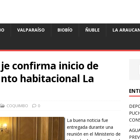
BO
VALPARAÍSO
BIOBÍO
ÑUBLE
LA ARAUCAN
je confirma inicio de
unto habitacional La
ENT
COQUIMBO
0
DEPO
PUCH
CONS
La buena noticia fue
entregada durante una
AGUA
reunión en el Ministerio de
PREV