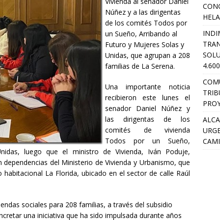
Vivienda al senador Daniel
CON
Núñez y a las dirigentas
HEL
de los comités Todos por
INDI
un Sueño, Arribando al
TRA
Futuro y Mujeres Solas y
SOLU
Unidas, que agrupan a 208
4.60
familias de La Serena.
COM
Una importante noticia
TRIB
recibieron este lunes el
PROY
senador Daniel Núñez y
las dirigentas de los
ALCA
comités de vivienda
URGE
Todos por un Sueño,
CAMI
nidas, luego que el ministro de Vivienda, Iván Poduje,
n dependencias del Ministerio de Vivienda y Urbanismo, que
habitacional La Florida, ubicado en el sector de calle Raúl
endas sociales para 208 familias, a través del subsidio
cretar una iniciativa que ha sido impulsada durante años