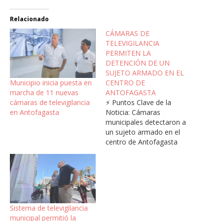
Relacionado
CÁMARAS DE
TELEVIGILANCIA
PERMITEN LA
DETENCIÓN DE UN
SUJETO ARMADO EN EL
Municipio inicia puesta en
CENTRO DE
marcha de 11 nuevas
ANTOFAGASTA
cámaras de televigilancia
⚡ Puntos Clave de la
en Antofagasta
Noticia: Cámaras
municipales detectaron a
un sujeto armado en el
centro de Antofagasta
durante la madrugada. El
detenido, un ciudadano
extranjero de 27 años,
portaba una pistola de aire
comprimido. El operativo
destaca la efectividad de
Sistema de televigilancia
la coordinación entre la
municipal permitió la
central de televigilancia y