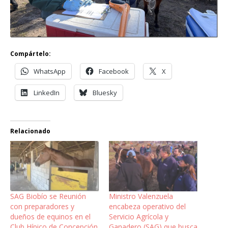
Compártelo:
WhatsApp
Facebook
X
LinkedIn
Bluesky
Relacionado
SAG Biobío se Reunión
Ministro Valenzuela
con preparadores y
encabeza operativo del
dueños de equinos en el
Servicio Agrícola y
Club Hípico de Concepción
Ganadero (SAG) que busca