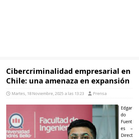
Cibercriminalidad empresarial en
Chile: una amenaza en expansión
Martes, 18 Noviembre, 2025 a las 13:23
Prensa
Edgar
do
Fuent
es –
Direct