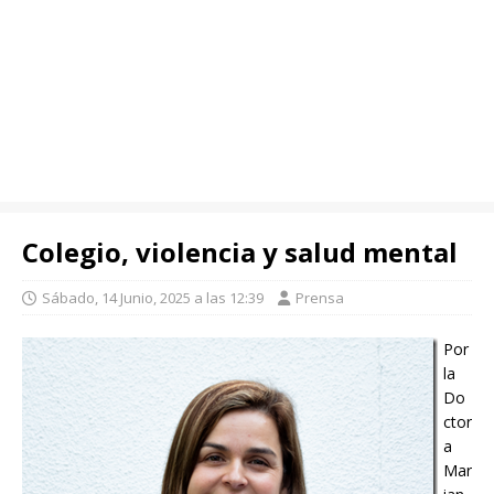
Colegio, violencia y salud mental
Sábado, 14 Junio, 2025 a las 12:39
Prensa
Por
la
Do
ctor
a
Mar