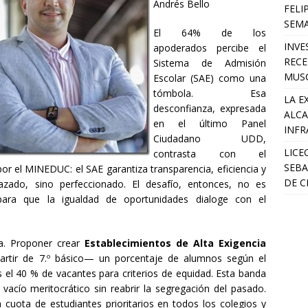
Andrés Bello
FELI
SEM
El 64% de los
INVE
apoderados percibe el
RECE
Sistema de Admisión
MUSC
Escolar (SAE) como una
tómbola. Esa
LA E
desconfianza, expresada
ALCA
en el último Panel
INFR
Ciudadano UDD,
LICE
contrasta con el
SEBA
r el MINEDUC: el SAE garantiza transparencia, eficiencia y
DE C
azado, sino perfeccionado. El desafío, entonces, no es
 para que la igualdad de oportunidades dialoge con el
a. Proponer crear
Establecimientos de Alta Exigencia
rtir de 7.º básico— un porcentaje de alumnos según el
 el 40 % de vacantes para criterios de equidad. Esta banda
l vacío meritocrático sin reabrir la segregación del pasado.
 cuota de estudiantes prioritarios en todos los colegios y