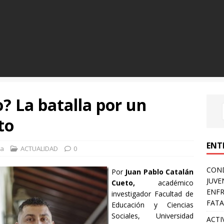
? La batalla por un
to
ENT
sa
ACTUALIDAD
0
COND
Por
Juan Pablo Catalán
JUVE
Cueto,
académico
ENFR
investigador Facultad de
FATA
Educación y Ciencias
Sociales, Universidad
ACTI