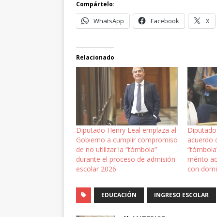
Compártelo:
WhatsApp
Facebook
X
Relacionado
Diputado Henry Leal emplaza al
Diputado
Gobierno a cumplir compromiso
acuerdo q
de no utilizar la “tómbola”
“tómbola”
durante el proceso de admisión
mérito a
escolar 2026
con domi
EDUCACIÓN
INGRESO ESCOLAR