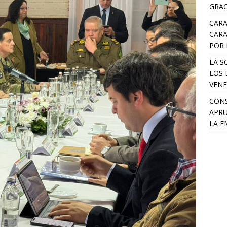
GRAC
CARA
CARA
POR 
LA S
LOS 
VENE
CONS
APRU
LA E