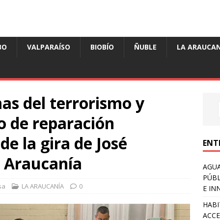
BO
VALPARAÍSO
BIOBÍO
ÑUBLE
LA ARAUCAN
as del terrorismo y
o de reparación
de la gira de José
ENT
a Araucanía
AGUA
PÚBL
sa
LA ARAUCANÍA
0
E IN
HABI
ACCE