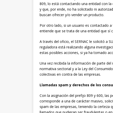
809, lo está contactando una entidad con la 
y que, por ende, no ha solicitado ni autori
buscan ofrecer y/o vender un producto.
Por otro lado, si un usuario es contactado a
entiende que se trata de una entidad que sí c
A través del oficio, el SERNAC le solicitó a S
reguladora está realizando alguna investigaci
estas posibles acciones, si ya ha tomado acc
Una vez recibida la información de parte del 
normativa sectorial y a la Ley del Consumidor
colectivas en contra de las empresas.
Llamadas spam y derechos de los cons
Con la asignación del prefijo 809 y 600, las 
corresponde a una de carácter masivo, solicit
spam de las empresas, teniendo la certeza q
llamados que pudieran ser fraudulentas o e