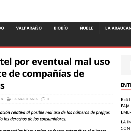
BO
VALPARAÍSO
BIOBÍO
ÑUBLE
LA ARAUCAN
btel por eventual mal uso
rte de compañías de
s
ENT
sa
LA ARAUCANÍA
0
REST
FAJA
EME
mación relativa al posible mal uso de los números de prefijos
do los derechos de los consumidores.
LA I
CON 