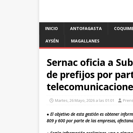
INICIO
ANTOFAGASTA
COQUIM
AYSÉN
MAGALLANES
Sernac oficia a Su
de prefijos por pa
telecomunicacione
Martes, 26 Mayo, 2026 a las 01:01
Pren
●
El objetivo de esta gestión es obtener infor
809 y 600 por parte de las empresas, afectan