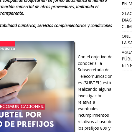
as compañías bloquearían en forma automática el número
EN M
rmación comercial de otros proveedores, limitando el
 transparente.
GLAC
DIAG
rtabilidad numérica, servicios complementarios y condiciones
CLIM
ONE 
LA S
AGUA
Con el objetivo de
PÚBL
conocer si la
E IN
Subsecretaría de
Telecomunicacion
es (SUBTEL) está
realizando alguna
investigación
relativa a
eventuales
incumplimientos
relativos al uso de
los prefijos 809 y