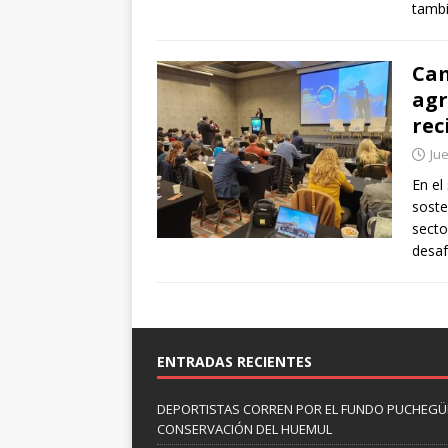
tambi
Cam
agr
rec
Jue
En el
soste
secto
desa
ENTRADAS RECIENTES
DEPORTISTAS CORREN POR EL FUNDO PUCHEGÜÍ
CONSERVACIÓN DEL HUEMUL