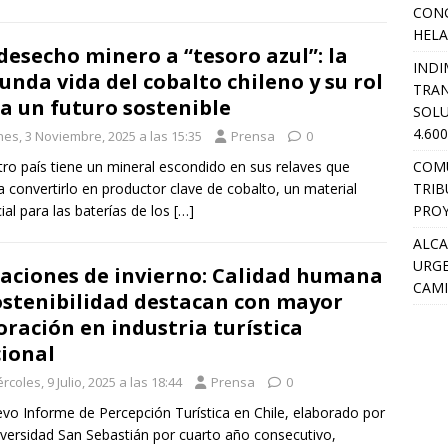
CON
HEL
desecho minero a “tesoro azul”: la
INDI
unda vida del cobalto chileno y su rol
TRA
a un futuro sostenible
SOLU
4.60
nes, 3 Noviembre, 2025 a las 15:35
Prensa
0
COM
ro país tiene un mineral escondido en sus relaves que
TRIB
a convertirlo en productor clave de cobalto, un material
PROY
ial para las baterías de los
[…]
ALCA
URGE
aciones de invierno: Calidad humana
CAMI
ostenibilidad destacan con mayor
oración en industria turística
ional
rcoles, 9 Julio, 2025 a las 18:44
Prensa
0
evo Informe de Percepción Turística en Chile, elaborado por
iversidad San Sebastián por cuarto año consecutivo,