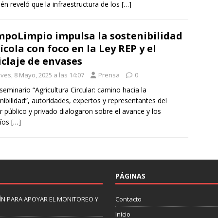
én reveló que la infraestructura de los
[…]
poLimpio impulsa la sostenibilidad
ícola con foco en la Ley REP y el
iclaje de envases
ves, 8 Mayo, 2025 a las 14:07
Prensa
0
 seminario “Agricultura Circular: camino hacia la
nibilidad”, autoridades, expertos y representantes del
r público y privado dialogaron sobre el avance y los
fíos
[…]
PÁGINAS
N PARA APOYAR EL MONITOREO Y
Contacto
Inicio