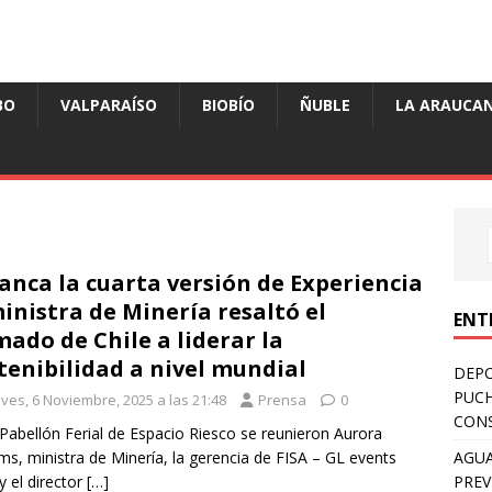
BO
VALPARAÍSO
BIOBÍO
ÑUBLE
LA ARAUCAN
anca la cuarta versión de Experiencia
ministra de Minería resaltó el
ENT
mado de Chile a liderar la
tenibilidad a nivel mundial
DEPO
PUCH
eves, 6 Noviembre, 2025 a las 21:48
Prensa
0
CONS
 Pabellón Ferial de Espacio Riesco se reunieron Aurora
AGUA
ams, ministra de Minería, la gerencia de FISA – GL events
PREV
 y el director
[…]