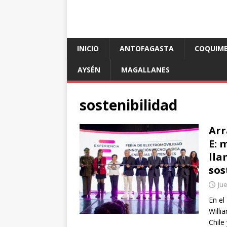
INICIO
ANTOFAGASTA
COQUIM
AYSÉN
MAGALLANES
sostenibilidad
Arr
E: 
lla
sos
Ju
En el
Willi
Chile