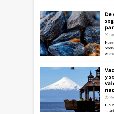
De 
seg
par
Lu
Nuest
podrí
esenc
Vac
y s
val
nac
Mié
El nu
la Un