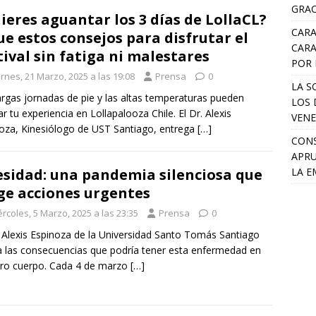
GRAC
ieres aguantar los 3 días de LollaCL?
CARA
ue estos consejos para disfrutar el
CARA
tival sin fatiga ni malestares
POR 
rnes, 21 Marzo, 2025 a las 19:08
Prensa
0
LA S
argas jornadas de pie y las altas temperaturas pueden
LOS 
ar tu experiencia en Lollapalooza Chile. El Dr. Alexis
VENE
oza, Kinesiólogo de UST Santiago, entrega
[…]
CONS
APRU
LA E
sidad: una pandemia silenciosa que
ge acciones urgentes
rcoles, 5 Marzo, 2025 a las 23:35
Prensa
0
. Alexis Espinoza de la Universidad Santo Tomás Santiago
a las consecuencias que podría tener esta enfermedad en
ro cuerpo. Cada 4 de marzo
[…]