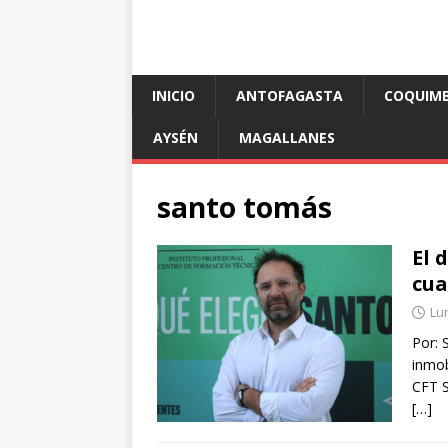
INICIO
ANTOFAGASTA
COQUIM
AYSÉN
MAGALLANES
santo tomás
El 
cua
Lun
Por: 
inmob
CFT 
[…]