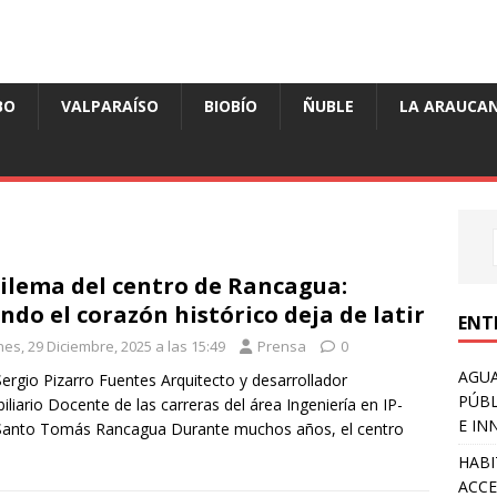
BO
VALPARAÍSO
BIOBÍO
ÑUBLE
LA ARAUCAN
dilema del centro de Rancagua:
ndo el corazón histórico deja de latir
ENT
es, 29 Diciembre, 2025 a las 15:49
Prensa
0
AGUA
Sergio Pizarro Fuentes Arquitecto y desarrollador
PÚBL
iliario Docente de las carreras del área Ingeniería en IP-
E IN
Santo Tomás Rancagua Durante muchos años, el centro
HABI
ACCE