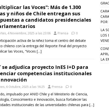
GRAC
ltiplicar las Voces": Más de 1.300
CARA
as y niños de Chile entregan sus
CARA
puestas a candidatos presidenciales
POR 
arlamentarios
LA S
rtes, 4 Noviembre, 2025 a las 23:06
Prensa
0
LOS 
VENE
rticipación activa de la niñez toma el centro del debate
ico chileno con la entrega del Reporte Final del proyecto
CONS
plicar las Voces, “Voces
[…]
APRU
LA E
 se adjudica proyecto InES I+D para
enciar competencias institucionales
innovación
es, 6 Octubre, 2025 a las 16:25
Prensa
0
ndo, impulsado por ANID Chile y el Ministerio de Ciencia,
logía, Conocimiento e Innovación, busca fortalecer las
idades institucionales de las universidades chilenas para
[…]