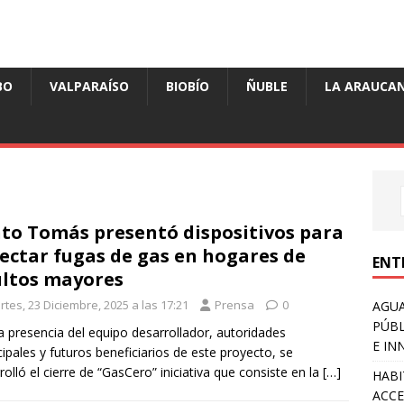
BO
VALPARAÍSO
BIOBÍO
ÑUBLE
LA ARAUCAN
to Tomás presentó dispositivos para
ectar fugas de gas en hogares de
ENT
ltos mayores
tes, 23 Diciembre, 2025 a las 17:21
Prensa
0
AGUA
PÚBL
a presencia del equipo desarrollador, autoridades
E IN
ipales y futuros beneficiarios de este proyecto, se
rolló el cierre de “GasCero” iniciativa que consiste en la
[…]
HABI
ACCE