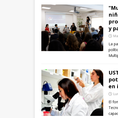
"Mu
niñ
pro
y p
Ma
La pa
polít
Multi
UST
pot
en 
Lun
El fo
Tecno
capac