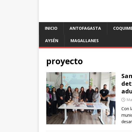
INICIO
ANTOFAGASTA
COQUIM
AYSÉN
MAGALLANES
proyecto
San
det
adu
Mar
Con l
munic
desar