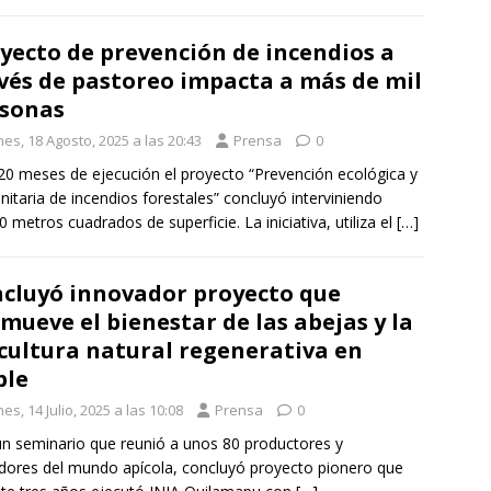
yecto de prevención de incendios a
vés de pastoreo impacta a más de mil
sonas
es, 18 Agosto, 2025 a las 20:43
Prensa
0
20 meses de ejecución el proyecto “Prevención ecológica y
itaria de incendios forestales” concluyó interviniendo
0 metros cuadrados de superficie. La iniciativa, utiliza el
[…]
cluyó innovador proyecto que
mueve el bienestar de las abejas y la
cultura natural regenerativa en
ble
es, 14 Julio, 2025 a las 10:08
Prensa
0
n seminario que reunió a unos 80 productores y
dores del mundo apícola, concluyó proyecto pionero que