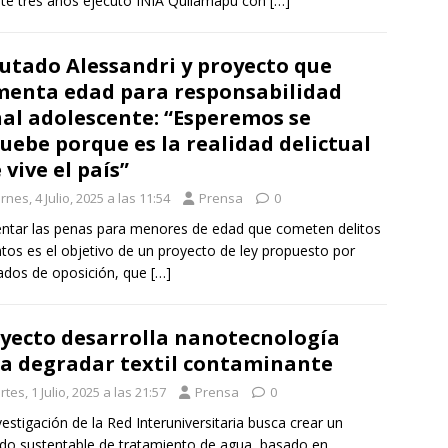
te tres años ejecutó INIA Quilamapu con
[…]
utado Alessandri y proyecto que
enta edad para responsabilidad
al adolescente: “Esperemos se
uebe porque es la realidad delictual
 vive el país”
rnes, 4 Julio, 2025 a las 11:54
Prensa
0
tar las penas para menores de edad que cometen delitos
ntos es el objetivo de un proyecto de ley propuesto por
ados de oposición, que
[…]
yecto desarrolla nanotecnología
a degradar textil contaminante
tes, 1 Julio, 2025 a las 21:57
Prensa
0
vestigación de la Red Interuniversitaria busca crear un
o sustentable de tratamiento de agua, basado en