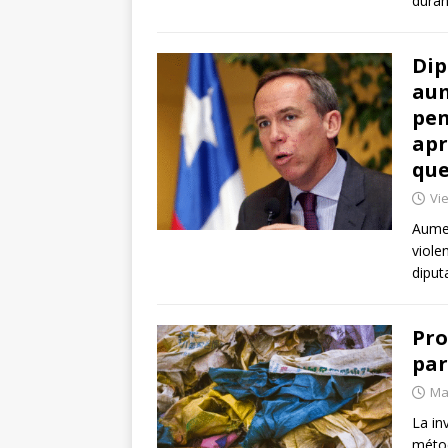
duran
Dip
aum
pen
apr
que
Vie
Aumen
viole
diput
Pro
par
Mar
La in
métod