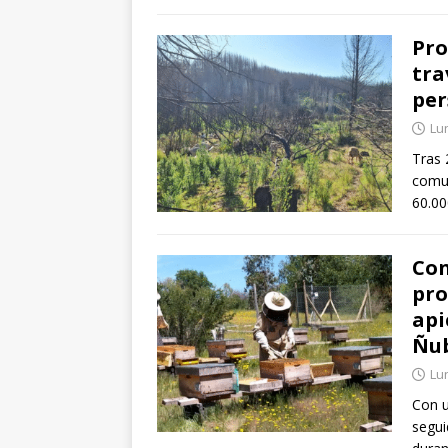
Pro
tra
per
Lun
Tras 
comun
60.00
Con
pro
api
Ñu
Lun
Con u
segui