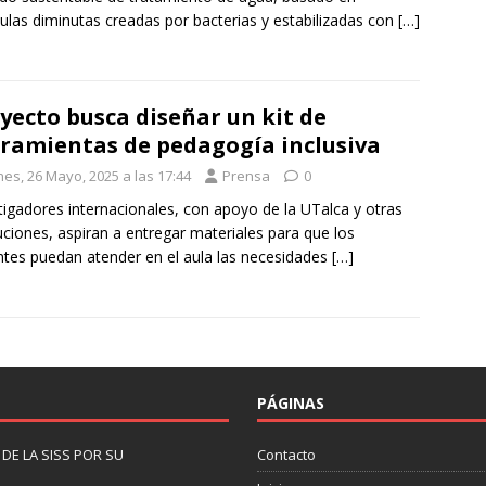
culas diminutas creadas por bacterias y estabilizadas con
[…]
yecto busca diseñar un kit de
ramientas de pedagogía inclusiva
nes, 26 Mayo, 2025 a las 17:44
Prensa
0
tigadores internacionales, con apoyo de la UTalca y otras
tuciones, aspiran a entregar materiales para que los
tes puedan atender en el aula las necesidades
[…]
PÁGINAS
DE LA SISS POR SU
Contacto