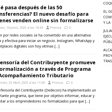
COQU
é pasa después de las 50
EL G
nsferencias? El nuevo desafío para
COMP
enes venden online sin formalizarse
Y LA
es, 16 Junio, 2025 a las 10:39
Prensa
0
JULI
r por redes sociales se ha convertido en una alternativa
EJEC
a y efectiva para iniciar un negocio. Instagram, WhatsApp y
PÚBL
tplaces digitales son hoy vitrinas
[…]
ALCA
PROY
TRAS
ensoría del Contribuyente promueve
formalización a través de Programa
Acompañamiento Tributario
rnes, 25 Abril, 2025 a las 11:09
Prensa
0
fensoría del Contribuyente (Dedecon) ha implementado un
tante programa, que tiene por objetivo informar, educar y
itar a los emprendedores no formalizados para que
[…]