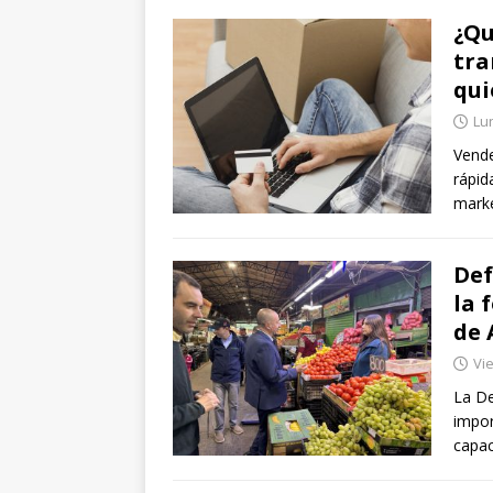
¿Qu
tra
qui
Lun
Vende
rápid
marke
Def
la 
de 
Vie
La De
impor
capac