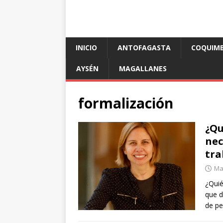
INICIO
ANTOFAGASTA
COQUIM
AYSÉN
MAGALLANES
formalización
¿Qu
nec
tra
Mar
¿Quié
que d
de pe