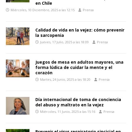
en Chile
Miércoles, 10 Diciembre, 2025 a las 12:15
Prensa
Calidad de vida en la vejez: cómo prevenir
la sarcopenia
Jueves, 17 Julio, 2025 a las 18:09
Prensa
Juegos de mesa en adultos mayores, una
forma lúdica de cuidar la mente y el
corazón
Martes, 24 Junio, 2025 a las 18:20
Prensa
Día internacional de toma de conciencia
del abuso y maltrato en la vejez
Miércoles, 11 Junio, 2025 a las 15:16
Prensa
Prevenir el virus respiratorio sincicial en