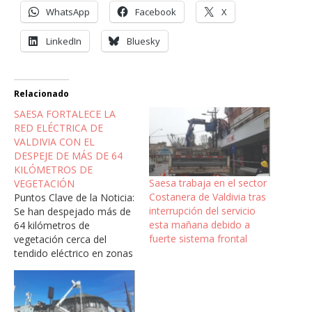
WhatsApp
Facebook
X
LinkedIn
Bluesky
Relacionado
SAESA FORTALECE LA
RED ELÉCTRICA DE
VALDIVIA CON EL
DESPEJE DE MÁS DE 64
KILÓMETROS DE
Saesa trabaja en el sector
VEGETACIÓN
Costanera de Valdivia tras
Puntos Clave de la Noticia:
interrupción del servicio
Se han despejado más de
esta mañana debido a
64 kilómetros de
fuerte sistema frontal
vegetación cerca del
tendido eléctrico en zonas
urbanas y rurales de
Valdivia. La medida forma
parte del Plan de Gestión
Integral de Redes para