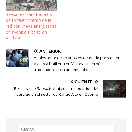
prevenir fallas ante
condiciones climáticas
Saesa realizará trabajos
adversas. La empresa
de fortalecimiento de la
mantiene operativos
red con líneas energizadas
permanentes en las…
en avenida Picarte en
Valdivia
ANTERIOR
Adolescente de 16 años es detenido por violento
asalto a botillería en Victoria: intimidó a
trabajadores con un arma blanca
SIGUIENTE
Personal de Saesa trabaja en la reposición del
servicio en el sector de Rahue Alto en Osorno