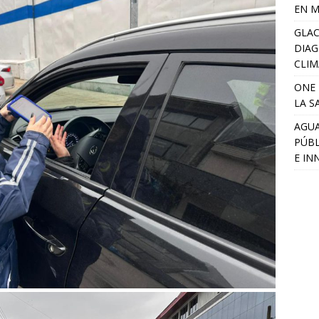
EN M
GLAC
DIAG
CLIM
ONE 
LA S
AGUA
PÚBL
E IN