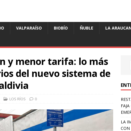
BO
VALPARAÍSO
BIOBÍO
ÑUBLE
LA ARAUCAN
n y menor tarifa: lo más
ios del nuevo sistema de
aldivia
ENT
LOS RÍOS
0
REST
FAJA
EME
LA I
CON 