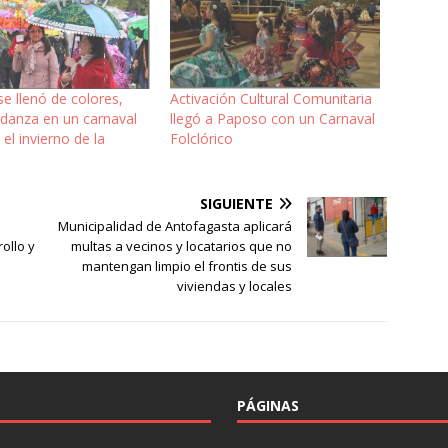
e llenó de colores,
Activación Cultural Comunitaria
 danza en un carnaval
llegó a Paposo con un Carnaval
 el invierno de la
Folclórico
SIGUIENTE
Municipalidad de Antofagasta aplicará
ollo y
multas a vecinos y locatarios que no
mantengan limpio el frontis de sus
viviendas y locales
PÁGINAS