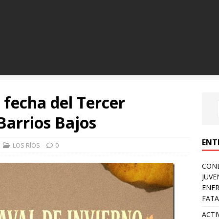
 fecha del Tercer
Barrios Bajos
ENT
LOS RÍOS
0
COND
JUVE
ENFR
FATA
ACTI