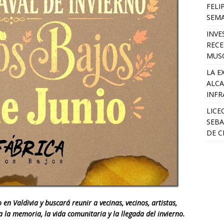
FELI
SEM
INVE
RECE
MUSC
LA E
ALCA
INFR
LICE
SEBA
DE C
 en Valdivia y buscará reunir a vecinas, vecinos, artistas,
a la memoria, la vida comunitaria y la llegada del invierno.