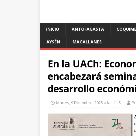
INICIO
ANTOFAGASTA
COQUIM
AYSÉN
MAGALLANES
En la UACh: Econo
encabezará semina
desarrollo económ
Martes, 9 Diciembre, 2025 a las 11:51
P