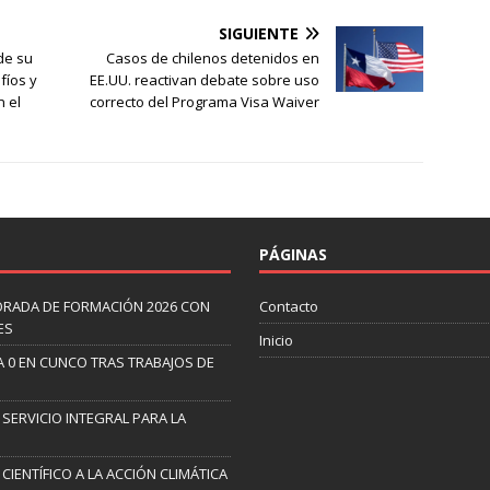
SIGUIENTE
de su
Casos de chilenos detenidos en
fíos y
EE.UU. reactivan debate sobre uso
n el
correcto del Programa Visa Waiver
PÁGINAS
ORADA DE FORMACIÓN 2026 CON
Contacto
ES
Inicio
A 0 EN CUNCO TRAS TRABAJOS DE
 SERVICIO INTEGRAL PARA LA
CIENTÍFICO A LA ACCIÓN CLIMÁTICA