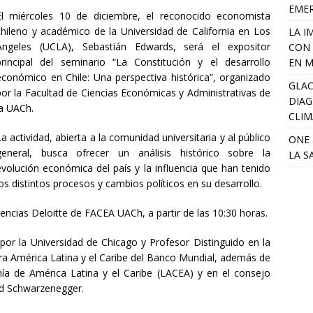
EME
El miércoles 10 de diciembre, el reconocido economista
chileno y académico de la Universidad de California en Los
LA I
Ángeles (UCLA), Sebastián Edwards, será el expositor
CON 
principal del seminario “La Constitución y el desarrollo
EN M
económico en Chile: Una perspectiva histórica”, organizado
GLAC
por la Facultad de Ciencias Económicas y Administrativas de
DIAG
la UACh.
CLIM
La actividad, abierta a la comunidad universitaria y al público
ONE 
general, busca ofrecer un análisis histórico sobre la
LA S
evolución económica del país y la influencia que han tenido
los distintos procesos y cambios políticos en su desarrollo.
rencias Deloitte de FACEA UACh, a partir de las 10:30 horas.
r la Universidad de Chicago y Profesor Distinguido en la
a América Latina y el Caribe del Banco Mundial, además de
a de América Latina y el Caribe (LACEA) y en el consejo
ld Schwarzenegger.