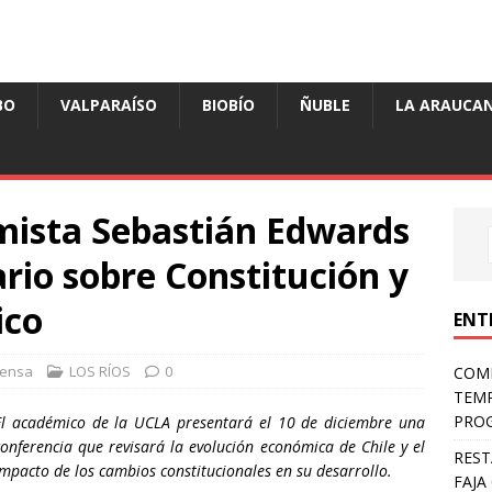
BO
VALPARAÍSO
BIOBÍO
ÑUBLE
LA ARAUCAN
mista Sebastián Edwards
rio sobre Constitución y
ico
ENT
rensa
LOS RÍOS
0
COMP
TEMP
PROG
El académico de la UCLA presentará el 10 de diciembre una
conferencia que revisará la evolución económica de Chile y el
REST
impacto de los cambios constitucionales en su desarrollo.
FAJA