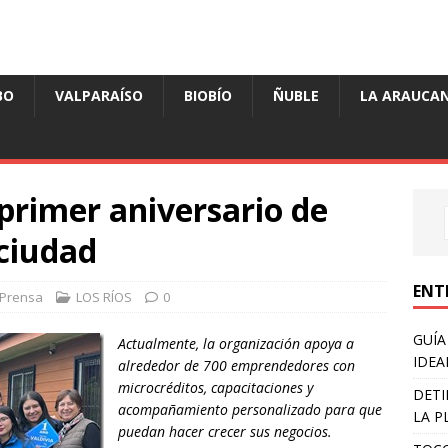
BO
VALPARAÍSO
BIOBÍO
ÑUBLE
LA ARAUCAN
 primer aniversario de
ciudad
ENT
Prensa
LOS RÍOS
0
GUÍA
Actualmente, la organización apoya a
IDEA
alrededor de 700 emprendedores con
microcréditos, capacitaciones y
DETI
acompañamiento personalizado para que
LA P
puedan hacer crecer sus negocios.