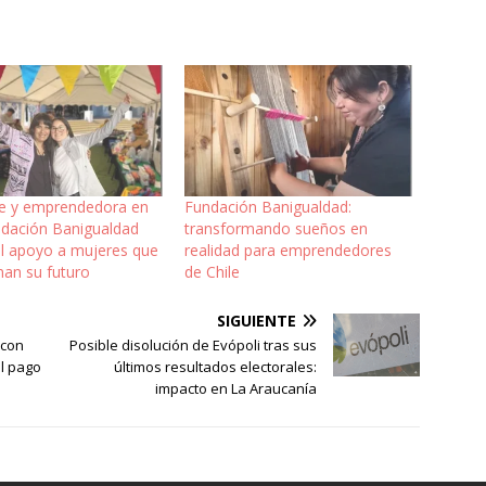
e y emprendedora en
Fundación Banigualdad:
undación Banigualdad
transformando sueños en
el apoyo a mujeres que
realidad para emprendedores
man su futuro
de Chile
SIGUIENTE
 con
Posible disolución de Evópoli tras sus
l pago
últimos resultados electorales:
impacto en La Araucanía