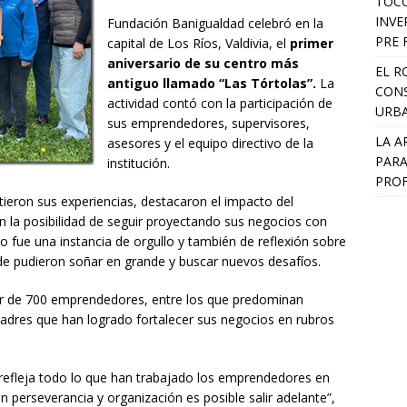
TOCO
INVE
Fundación Banigualdad celebró en la
PRE 
capital de Los Ríos, Valdivia, el
primer
aniversario de su centro más
EL R
antiguo llamado “Las Tórtolas”.
La
CONS
actividad contó con la participación de
URB
sus emprendedores, supervisores,
LA A
asesores y el equipo directivo de la
PARA
institución.
PROF
tieron sus experiencias, destacaron el impacto del
 la posibilidad de seguir proyectando sus negocios con
 fue una instancia de orgullo y también de reflexión sobre
de pudieron soñar en grande y buscar nuevos desafíos.
or de 700 emprendedores, entre los que predominan
adres que han logrado fortalecer sus negocios en rubros
refleja todo lo que han trabajado los emprendedores en
 perseverancia y organización es posible salir adelante”,