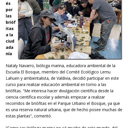
és
por
las
brióf
itas
a la
ciud
ada
nía
Nataly Navarro, bióloga marina, educadora ambiental de la
Escuela El Bosque, miembro del Comité Ecológico Lemu
Lahuen y ambientalista, de Valdivia, decidió participar en este
curso para realizar educación ambiental en torno a las
briófitas. “Me interesa hacer divulgación científica desde la
ciencia científica escolar y además empezar a realizar
recorridos de briófitas en el Parque Urbano el Bosque, ya que
es una reserva natural urbana, que de hecho posee muchas de
estas plantas”, comentó.
“Como soy bióloga marina no sé mucho de este mundo, del