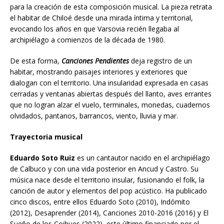
para la creación de esta composición musical. La pieza retrata
el habitar de Chiloé desde una mirada íntima y territorial,
evocando los años en que Varsovia recién llegaba al
archipiélago a comienzos de la década de 1980.
De esta forma,
Canciones Pendientes
deja registro de un
habitar, mostrando paisajes interiores y exteriores que
dialogan con el territorio. Una insularidad expresada en casas
cerradas y ventanas abiertas después del llanto, aves errantes
que no logran alzar el vuelo, terminales, monedas, cuadernos
olvidados, pantanos, barrancos, viento, lluvia y mar.
Trayectoria musical
Eduardo Soto Ruiz
es un cantautor nacido en el archipiélago
de Calbuco y con una vida posterior en Ancud y Castro. Su
música nace desde el territorio insular, fusionando el folk, la
canción de autor y elementos del pop acústico. Ha publicado
cinco discos, entre ellos Eduardo Soto (2010), Indómito
(2012), Desaprender (2014), Canciones 2010-2016 (2016) y El
Sueño de los Coihues (2022), este último financiado por el