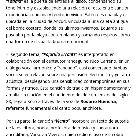
“Fátima”
es la puerta de entrada al disco, condensando su
tono íntimo y estableciendo una relación directa entre canción,
experiencia cotidiana y territorio vivido. Fátima es una playa
ubicada en la ciudad de Ancud, vinculada a una caleta antigua
del borde costero, donde los últimos inviernos, Eduardo se
paseaba por la playa contemplando y tomando respiros como
una forma de disipar la bruma emocional.
El segundo tema,
“Pajarillo Errante
” es interpretado en
colaboración con el cantautor rancagüino Nico Carreño, en un
diálogo vocal armónico y “rapeado”, casi conversado. Ambas
voces se entrelazan sobre una percusión electrónica y guitarra
acústica, desplegando una sensibilidad contemporánea en sus
formas y ritmos. Esta canción de tradición hispanoamericana y
amplia circulación en el continente desde comienzos del siglo
XX, llega a Soto a través de la voz de
Rosario Hueicha
,
referente fundamental del canto popular chilote.
Por su parte, la canción
“Viento”
incorpora un texto de autoría
de la escritora, poeta, profesora de música y cantautora
ancuditana, Varsovia Viveros, quien cedió el uso de su obra