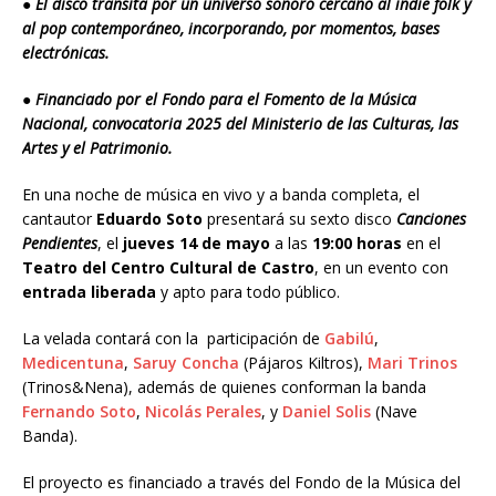
●
El disco transita por un universo sonoro cercano al indie folk y
al pop contemporáneo, incorporando, por momentos, bases
electrónicas.
●
Financiado por el Fondo para el Fomento de la Música
Nacional, convocatoria 2025 del Ministerio de las Culturas, las
Artes y el Patrimonio.
En una noche de música en vivo y a banda completa, el
cantautor
Eduardo Soto
presentará su sexto disco
Canciones
Pendientes
, el
jueves 14 de mayo
a las
19:00 horas
en el
Teatro del Centro Cultural de Castro
, en un evento con
entrada liberada
y apto para todo público.
La velada contará con la participación de
Gabilú
,
Medicentuna
,
Saruy Concha
(Pájaros Kiltros),
Mari Trinos
(Trinos&Nena), además de quienes conforman la banda
Fernando Soto
,
Nicolás Perales
, y
Daniel Solis
(Nave
Banda).
El proyecto es financiado a través del Fondo de la Música del