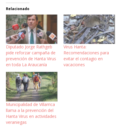
Relacionado
Diputado Jorge Rathgeb
Virus Hanta:
pide reforzar campaña de
Recomendaciones para
prevención de Hanta Virus
evitar el contagio en
en toda La Araucanía
vacaciones
Municipalidad de Villarrica
llama a la prevención del
Hanta Virus en actividades
veraniegas