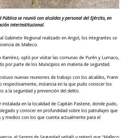
 Pública se reunió con alcaldes y personal del Ejército, en
ión interinstitucional.
l Gabinete Regional realizado en Angol, los integrantes se
ovincia de Malleco.
ón Ramírez, optó por visitar las comunas de Purén y Lumaco,
do por parte de los Municipios en materia de seguridad.
sostuvo nuevas reuniones de trabajo con los alcaldes, Frann
o respectivamente, instancia en la que pudo conocer los
 a la seguridad y prevención del delito.
ar instalada en la localidad de Capitán Pastene, donde pudo,
splegado y conocer en profundidad sobre los patrullajes que
os y medios con los que cuenta actualmente para el
incia, el Seremi de Seguridad señaló y reiteró que “Malleco