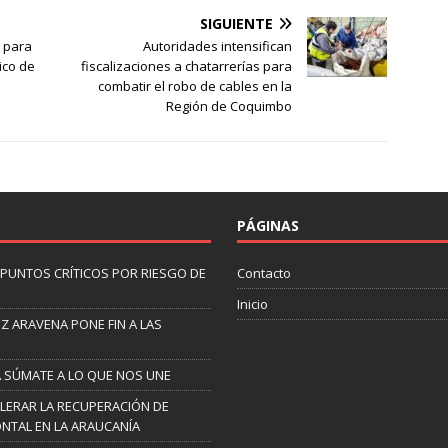
SIGUIENTE
 para
Autoridades intensifican
ico de
fiscalizaciones a chatarrerías para
combatir el robo de cables en la
Región de Coquimbo
PÁGINAS
9 PUNTOS CRÍTICOS POR RIESGO DE
Contacto
Inicio
Z ARAVENA PONE FIN A LAS
A SÚMATE A LO QUE NOS UNE
LERAR LA RECUPERACIÓN DE
NTAL EN LA ARAUCANÍA