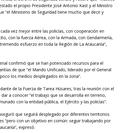
festado el propio Presidente José Antonio Kast y el Ministro
ue “el Ministerio de Seguridad tiene mucho que decir y
 cada vez mejor entre las policías, con cooperación en
cito, con la fuerza Aérea, con la Armada, con Gendarmería,
 tremendo esfuerzo en toda la Región de La Araucanía”,
terial confirmó que se han potenciado recursos para el
ntías de que “el Mando Unificado, liderado por el General
ampoco los medios desplegados en la zona”.
ante de la Fuerza de Tarea Húsares, tras la reunión con el
 dar a conocer “el trabajo que se desarrolla en terreno,
nado con la entidad pública, el Ejército y las policías”.
aseguró que seguirá desplegado por diferentes territorios
des “pero con un objetivo en común: seguir trabajando por
aucanía”, expresó.