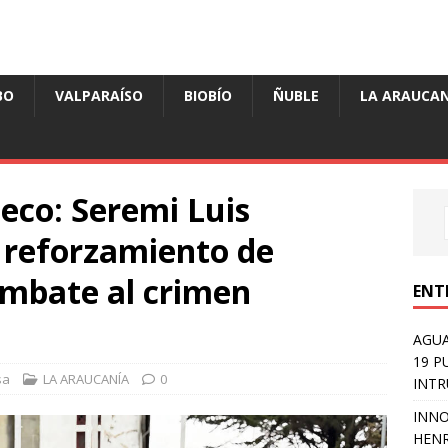
BO
VALPARAÍSO
BIOBÍO
ÑUBLE
LA ARAUCAN
eco: Seremi Luis
 reforzamiento de
ombate al crimen
ENT
AGUA
19 P
sa
LA ARAUCANÍA
0
INTR
INNO
HENR