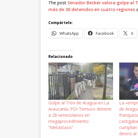
The post
Senador Becker valora golpe al 
más de 30 detenidos en cuatro regiones
a
Compártelo:
WhatsApp
Facebook
X
Relacionado
Golpe al Tren de Aragua en La
La «empre
Araucanía: PDI Temuco detiene
de Aragu
a 28 venezolanos en
franquici
megaprocedimiento
castigab
“Metástasis”
cumplían
dinero al