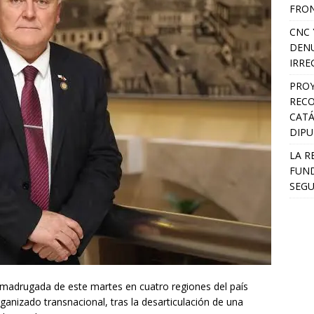
FRON
CNC 
DENU
IRRE
PROY
RECO
CATÁ
DIP
LA R
FUND
SEGU
 madrugada de este martes en cuatro regiones del país
ganizado transnacional, tras la desarticulación de una