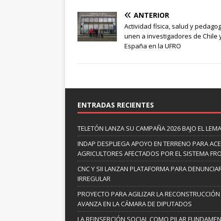
ANTERIOR
Actividad física, salud y pedago
unen a investigadores de Chile 
España en la UFRO
ENTRADAS RECIENTES
TELETÓN LANZA SU CAMPAÑA 2026 BAJO EL LEM
INDAP DESPLIEGA APOYO EN TERRENO PARA ACE
AGRICULTORES AFECTADOS POR EL SISTEMA FRO
CNC Y SII LANZAN PLATAFORMA PARA DENUNCI
IRREGULAR
PROYECTO PARA AGILIZAR LA RECONSTRUCCIÓN 
AVANZA EN LA CÁMARA DE DIPUTADOS
LA REINSERCIÓN SOCIAL COMO PILAR FUNDAMEN