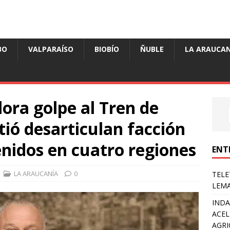
BO
VALPARAÍSO
BIOBÍO
ÑUBLE
LA ARAUCAN
ora golpe al Tren de
ió desarticulan facción
nidos en cuatro regiones
ENT
LA ARAUCANÍA
0
TELE
LEMA
INDA
ACEL
AGRI