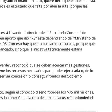
y logrado el financiamiento, quiere decir que esta es una vía
s es el trazado que falta por abrir la ruta, porque las
 está llevando el director de la Secretaría Comunal de
uien aportó que dio “RS” está dependiendo del “Ministerio de
el RS. Con eso hay que ir a buscar los recursos, porque que
nanciado, sino que la iniciativa técnicamente estaría
z verde”, reconoció que se deben acercar más gestiones,
tiene los recursos necesarios para poder ejecutarla o, de lo
 ser vía concesión o conseguir fondos del Gobierno
to, según el conocido diseño “bordea los $75 mil millones,
s la conexión de la ruta de la zona lacustre”, redondeó el