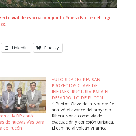
cto vial de evacuación por la Ribera Norte del Lago
uco
.
LinkedIn
Bluesky
AUTORIDADES REVISAN
PROYECTOS CLAVE DE
INFRAESTRUCTURA PARA EL
DESARROLLO DE PUCÓN
⚡ Puntos Clave de la Noticia: Se
analizó el avance del proyecto
Ribera Norte como vía de
con el MOP abrió
evacuación y conexión turística.
vas de nuevas vías para
El camino al volcán Villarrica
a de Pucón
avanza hacia su enrolamiento