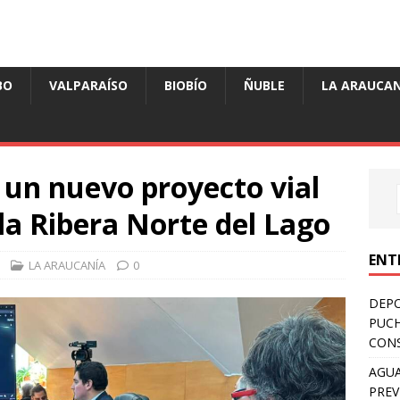
BO
VALPARAÍSO
BIOBÍO
ÑUBLE
LA ARAUCAN
un nuevo proyecto vial
la Ribera Norte del Lago
ENT
LA ARAUCANÍA
0
DEPO
PUCH
CONS
AGUA
PREV