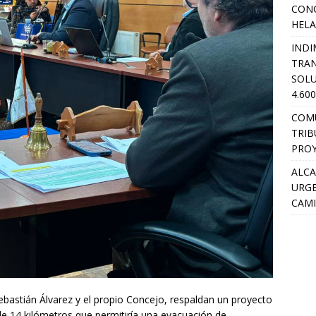
CON
HEL
INDI
TRA
SOLU
4.60
COM
TRIB
PROY
ALCA
URGE
CAMI
Sebastián Álvarez y el propio Concejo, respaldan un proyecto
de 14 kilómetros que permitiría una evacuación de