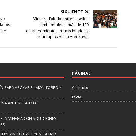
para permitir futuras obras de
pavimentación. Equipos
SIGUIENTE
técnicos coordinaron pasos
ivo
Ministra Toledo entrega sellos
pendientes y estudios
ulados
ambientales a más de 120
necesarios para asegurar la
nche
establecimientos educacionales y
viabilidad de los…
municipios de La Araucanía
PÁGINAS
N PARA APOYAR EL MONITOREO Y
Contacto
Inicio
IVA ANTE RIESGO DE
 LA MINERÍA CON SOLUCIONES
RES
UNAL AMBIENTAL PARA FRENAR