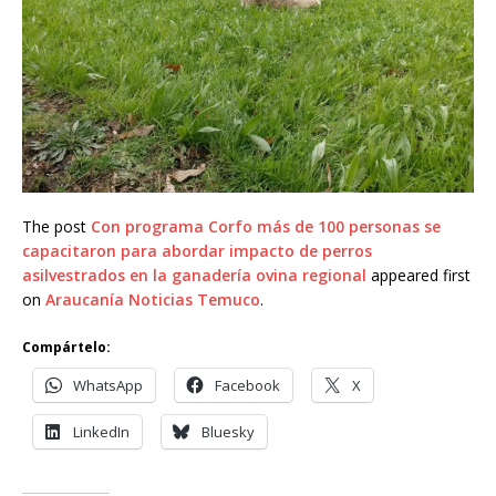
The post
Con programa Corfo más de 100 personas se
capacitaron para abordar impacto de perros
asilvestrados en la ganadería ovina regional
appeared first
on
Araucanía Noticias Temuco
.
Compártelo:
WhatsApp
Facebook
X
LinkedIn
Bluesky