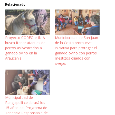
Relacionado
Proyecto CORFO e INIA
Municipalidad de San Juan
busca frenar ataques de
de la Costa promueve
perros asilvestrados al
iniciativa para proteger el
ganado ovino en la
ganado ovino con perros
Araucanía
mestizos criados con
ovejas
Municipalidad de
Panguipulli celebrará los
15 años del Programa de
Tenencia Responsable de