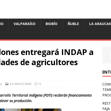
BO
VALPARAÍSO
BIOBÍO
ÑUBLE
LA ARAUCAN
llones entregará INDAP a
ades de agricultores
ENT
sa
LA ARAUCANÍA
0
COMP
TEMP
PROG
rrollo Territorial Indígena (PDTI) recibirán financiamiento
alecer su producción.
REST
FAJA