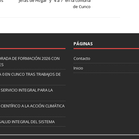
os
Jefas de Hogar” y “4 a 7” en la comuna
de Cunco
PÁGINAS
ORADA DE FORMACIÓN 2026 CON
Contacto
ES
Inicio
A 0 EN CUNCO TRAS TRABAJOS DE
 SERVICIO INTEGRAL PARA LA
CIENTÍFICO A LA ACCIÓN CLIMÁTICA
SALUD INTEGRAL DEL SISTEMA