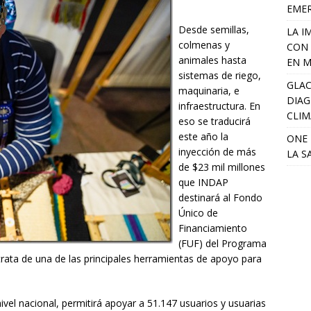
EME
Desde semillas,
LA I
colmenas y
CON 
animales hasta
EN M
sistemas de riego,
GLAC
maquinaria, e
DIAG
infraestructura. En
CLIM
eso se traducirá
este año la
ONE 
inyección de más
LA S
de $23 mil millones
que INDAP
destinará al Fondo
Único de
Financiamiento
(FUF) del Programa
 trata de una de las principales herramientas de apoyo para
nivel nacional, permitirá apoyar a 51.147 usuarios y usuarias