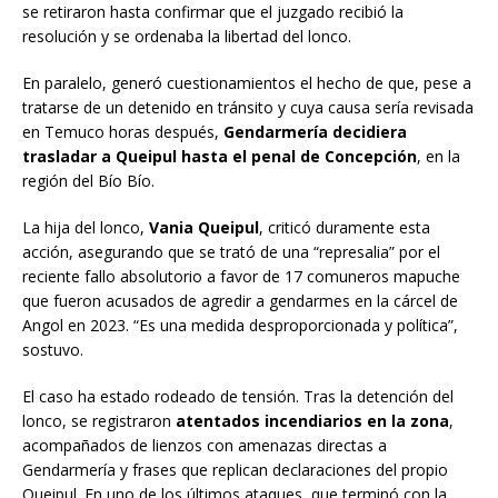
se retiraron hasta confirmar que el juzgado recibió la
resolución y se ordenaba la libertad del lonco.
En paralelo, generó cuestionamientos el hecho de que, pese a
tratarse de un detenido en tránsito y cuya causa sería revisada
en Temuco horas después,
Gendarmería decidiera
trasladar a Queipul hasta el penal de Concepción
, en la
región del Bío Bío.
La hija del lonco,
Vania Queipul
, criticó duramente esta
acción, asegurando que se trató de una “represalia” por el
reciente fallo absolutorio a favor de 17 comuneros mapuche
que fueron acusados de agredir a gendarmes en la cárcel de
Angol en 2023. “Es una medida desproporcionada y política”,
sostuvo.
El caso ha estado rodeado de tensión. Tras la detención del
lonco, se registraron
atentados incendiarios en la zona
,
acompañados de lienzos con amenazas directas a
Gendarmería y frases que replican declaraciones del propio
Queipul. En uno de los últimos ataques, que terminó con la