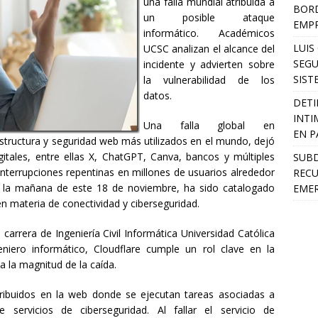
una falla mundial atribuida a
BORD
un posible ataque
EMP
informático. Académicos
LUIS
UCSC analizan el alcance del
SEGU
incidente y advierten sobre
SIST
la vulnerabilidad de los
datos.
DETI
INTI
Una falla global en
EN P
estructura y seguridad web más utilizados en el mundo, dejó
gitales, entre ellas X, ChatGPT, Canva, bancos y múltiples
SUB
nterrupciones repentinas en millones de usuarios alrededor
RECU
nte la mañana de este 18 de noviembre, ha sido catalogado
EMER
n materia de conectividad y ciberseguridad.
arrera de Ingeniería Civil Informática Universidad Católica
niero informático, Cloudflare cumple un rol clave en la
a la magnitud de la caída.
tribuidos en la web donde se ejecutan tareas asociadas a
 servicios de ciberseguridad. Al fallar el servicio de