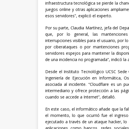
infraestructura tecnológica se pierde la cha
juegos online y otras aplicaciones ampliam
esos servidores”, explicó el experto.
Por su parte, Claudia Martínez, jefa del Dep
que, por lo general, las mantenciones 
interrupciones visibles para el usuario, por 
por ciberataques o por mantenciones pro
servidores espejos para mantener la disponib
de una incidencia no programada”, indicó la
Desde el Instituto Tecnológico UCSC Sede C
Ingeniería de Ejecución en Informática, O
asociada al incidente. “Cloudflare es un p
intermediario y ofrece protección a las pág
cuando se accede a Internet”, detalló.
En este caso, el informático añade que la fal
el momento, lo que ocurrió fue el ingres
ejecutado a través de un ataque hacker, lo
aplicaciones como bancos, redes social