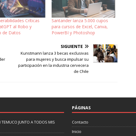
nerabilidades Críticas
Santander lanza 5.000 cupos
atGPT al Robo y
para cursos de Excel, Canva,
o de Datos
PowerBI y Photoshop
SIGUIENTE
Kunstmann lanza 3 becas exclusivas
der
para mujeres y busca impulsar su
participación en la industria cervecera
de Chile
PÁGINAS
N TEMUCO JUNTO A TODOS MIS
Contacto
Inicio