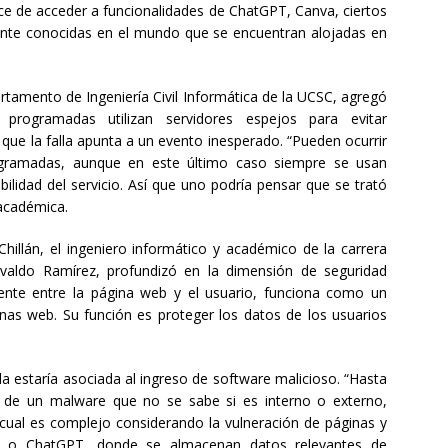
nce de acceder a funcionalidades de ChatGPT, Canva, ciertos
ente conocidas en el mundo que se encuentran alojadas en
artamento de Ingeniería Civil Informática de la UCSC, agregó
programadas utilizan servidores espejos para evitar
lo que la falla apunta a un evento inesperado. “Pueden ocurrir
gramadas, aunque en este último caso siempre se usan
ilidad del servicio. Así que uno podría pensar que se trató
 académica.
hillán, el ingeniero informático y académico de la carrera
svaldo Ramírez, profundizó en la dimensión de seguridad
uente entre la página web y el usuario, funciona como un
inas web. Su función es proteger los datos de los usuarios
la estaría asociada al ingreso de software malicioso. “Hasta
o de un malware que no se sabe si es interno o externo,
 cual es complejo considerando la vulneración de páginas y
es o ChatGPT, donde se almacenan datos relevantes de