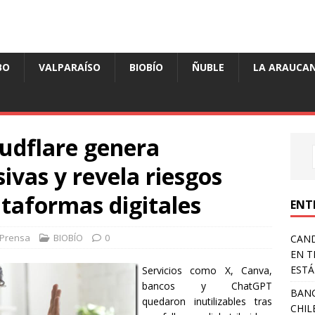
BO
VALPARAÍSO
BIOBÍO
ÑUBLE
LA ARAUCAN
oudflare genera
ivas y revela riesgos
ataformas digitales
ENT
Prensa
BIOBÍO
0
CAND
EN T
ESTÁ
Servicios como X, Canva,
bancos y ChatGPT
BANC
quedaron inutilizables tras
CHIL