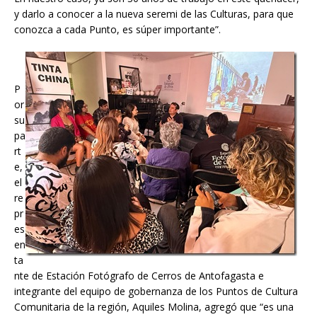
y darlo a conocer a la nueva seremi de las Culturas, para que
conozca a cada Punto, es súper importante”.
P
or
su
pa
rt
e,
el
re
pr
es
en
ta
nte de Estación Fotógrafo de Cerros de Antofagasta e
integrante del equipo de gobernanza de los Puntos de Cultura
Comunitaria de la región, Aquiles Molina, agregó que “es una