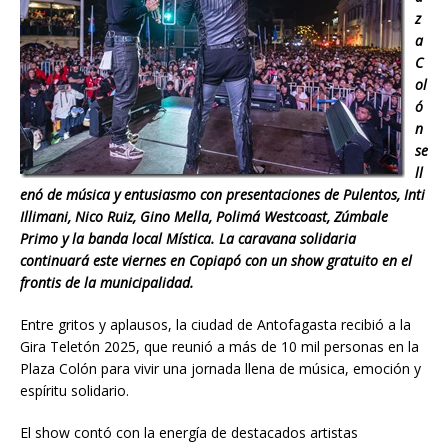
z
a
C
ol
ó
n
se
ll
enó de música y entusiasmo con presentaciones de Pulentos, Inti
Illimani, Nico Ruiz, Gino Mella, Polimá Westcoast, Zúmbale
Primo y la banda local Mística. La caravana solidaria
continuará este viernes en Copiapó con un show gratuito en el
frontis de la municipalidad.
Entre gritos y aplausos, la ciudad de Antofagasta recibió a la
Gira Teletón 2025, que reunió a más de 10 mil personas en la
Plaza Colón para vivir una jornada llena de música, emoción y
espíritu solidario.
El show contó con la energía de destacados artistas