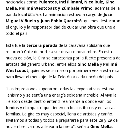
nacionales como
Pulentos, Inti Illimani, Nico Ruiz, Gino
Mella, Polimá Westcoast y Zúmbale Primo
, además de la
banda local
Mística
. La animación estuvo a cargo de
José
Miguel Viñuela y Juan Pablo Queraltó
, quienes destacaron
el orgullo y la responsabilidad de cuidar una obra que une a
todo el país.
Esta fue la
tercera parada
de la caravana solidaria que
recorrerá Chile de norte a sur durante noviembre. En esta
nueva edición, la Gira se caracteriza por la fuerte presencia de
artistas del género urbano, entre ellos
Gino Mella
y
Polimá
Westcoast
, quienes se sumaron por primera vez a esta ruta
para llevar el mensaje de la Teletón a cada rincón del país.
“Las impresiones superaron todas las expectativas: estaba
llenísimo y se sentía una energía solidaria increíble. Al vivir la
Teletón desde dentro entendí realmente a dónde van los
fondos y el impacto que tienen en los institutos y en tantas
familias. La gira es muy especial, llena de artistas y cariño.
Invitamos a todas y todos a prepararse para este 28 y 29 de
noviembre: vamos a llegar a la meta”, señaló
Gino Mella
,