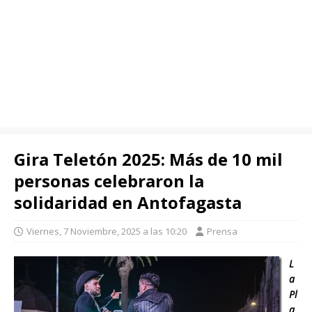
Gira Teletón 2025: Más de 10 mil
personas celebraron la
solidaridad en Antofagasta
Viernes, 7 Noviembre, 2025 a las 10:20
Prensa
L
a
Pl
a