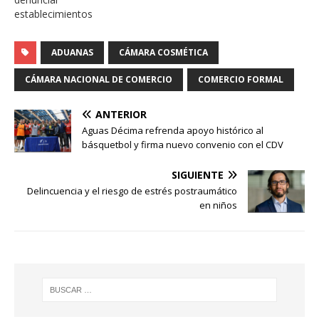
establecimientos
sospechosos de forma
anónima y segura a través
ADUANAS
CÁMARA COSMÉTICA
de la web de la CNC. Las
denuncias son derivadas
CÁMARA NACIONAL DE COMERCIO
COMERCIO FORMAL
directamente al Servicio
de Impuestos Internos
para su análisis y futura
ANTERIOR
fiscalización técnica. Un
Aguas Décima refrenda apoyo histórico al
estudio del OCIS reveló
básquetbol y firma nuevo convenio con el CDV
que casi…
SIGUIENTE
Delincuencia y el riesgo de estrés postraumático
en niños