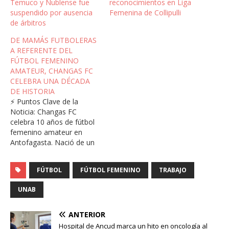
Temuco y Ñublense fue
reconocimientos en Liga
suspendido por ausencia
Femenina de Collipulli
de árbitros
DE MAMÁS FUTBOLERAS
A REFERENTE DEL
FÚTBOL FEMENINO
AMATEUR, CHANGAS FC
CELEBRA UNA DÉCADA
DE HISTORIA
⚡ Puntos Clave de la
Noticia: Changas FC
celebra 10 años de fútbol
femenino amateur en
Antofagasta. Nació de un
grupo de mamás y hoy es
referente con 30
FÚTBOL
FÚTBOL FEMENINO
TRABAJO
jugadoras. Busca ser
semillero para futuras
UNAB
generaciones de
futbolistas. El club
antofagastino nació hace
ANTERIOR
diez años entre un grupo
Hospital de Ancud marca un hito en oncología al