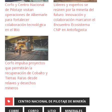
Corfo y Centro Nacional
Líderes y expertos se
de Pilotaje visitan
reúnen por la minería del
operaciones de Albemarle
futuro: Innovación y
para fortalecer
colaboración marcaron el
colaboración tecnológica
Encuentro Ecosistema
en el litio
CNP en Antofagasta
Corfo impulsa proyectos
que permitirán la
recuperación de Cobalto y
Tierras Raras desde
relaves y desechos
mineros
CENTRO NACIONAL DE PILOTAJE DE MINERÍA
COBRE
CORFO
LITIO
MINERALES