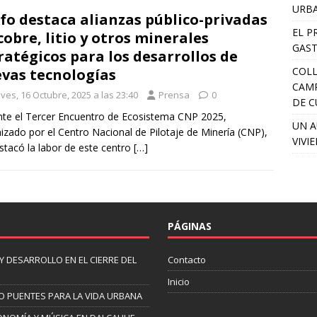
URB
fo destaca alianzas público-privadas
EL P
cobre, litio y otros minerales
GAST
ratégicos para los desarrollos de
COLL
vas tecnologías
CAM
ves, 16 Octubre, 2025 a las 23:40
Prensa
0
DE C
te el Tercer Encuentro de Ecosistema CNP 2025,
UN A
izado por el Centro Nacional de Pilotaje de Minería (CNP),
VIVI
stacó la labor de este centro
[…]
PÁGINAS
Y DESARROLLO EN EL CIERRE DEL
Contacto
Inicio
O PUENTES PARA LA VIDA URBANA