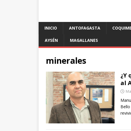
INICIO
ANTOFAGASTA
COQUIM
AYSÉN
MAGALLANES
minerales
¿Y 
al 
Ma
Manue
Bello
reviv