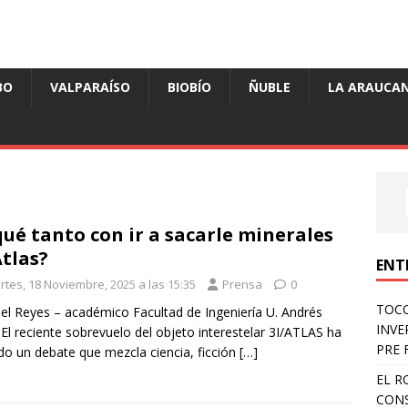
BO
VALPARAÍSO
BIOBÍO
ÑUBLE
LA ARAUCAN
qué tanto con ir a sacarle minerales
Atlas?
ENT
rtes, 18 Noviembre, 2025 a las 15:35
Prensa
0
TOCO
l Reyes – académico Facultad de Ingeniería U. Andrés
INVE
 El reciente sobrevuelo del objeto interestelar 3I/ATLAS ha
PRE 
ido un debate que mezcla ciencia, ficción
[…]
EL R
CONS