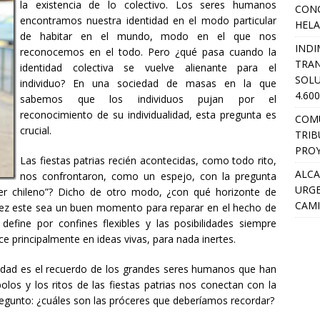
la existencia de lo colectivo. Los seres humanos
CON
encontramos nuestra identidad en el modo particular
HEL
de habitar en el mundo, modo en el que nos
INDI
reconocemos en el todo. Pero ¿qué pasa cuando la
TRA
identidad colectiva se vuelve alienante para el
SOLU
individuo? En una sociedad de masas en la que
4.60
sabemos que los individuos pujan por el
reconocimiento de su individualidad, esta pregunta es
COM
crucial.
TRIB
PROY
Las fiestas patrias recién acontecidas, como todo rito,
ALCA
nos confrontaron, como un espejo, con la pregunta
URGE
“ser chileno”? Dicho de otro modo, ¿con qué horizonte de
CAMI
l vez este sea un buen momento para reparar en el hecho de
define por confines flexibles y las posibilidades siempre
ace principalmente en ideas vivas, para nada inertes.
dad es el recuerdo de los grandes seres humanos que han
olos y los ritos de las fiestas patrias nos conectan con la
pregunto: ¿cuáles son las próceres que deberíamos recordar?