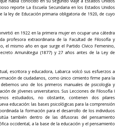
 que había conocido en su segundo viaje a Estados Unidos
nucioso reporte La Escuela Secundaria en los Estados Unidos
 la ley de Educación primaria obligatoria de 1920, de cuyo
 convirtió en 1922 en la primera mujer en ocupar una cátedra
da profesora extraordinaria de la Facultad de Filosofía y
to, el mismo año en que surge el Partido Cívico Femenino,
decreto Amunátegui (1877) y 27 años antes de la Ley de
ual, escritora y educadora, Labarca volcó sus esfuerzos a
ormación de ciudadanos, como único cimiento firme para la
le debemos uno de los primeros manuales de psicología y
ación de jóvenes universitarios. Sus Lecciones de Filosofía I
nos estudiados, no obstante, contienen dos pilares
ueva educación: las bases psicológicas para la comprensión
bordinada la formación para el desarrollo de los individuos
sitúa también dentro de las difusoras del pensamiento
sófica occidental, a la base de la educación y el pensamiento