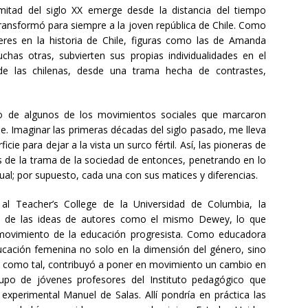
itad del siglo XX emerge desde la distancia del tiempo
ansformó para siempre a la joven república de Chile. Como
res en la historia de Chile, figuras como las de Amanda
chas otras, subvierten sus propias individualidades en el
e las chilenas, desde una trama hecha de contrastes,
io de algunos de los movimientos sociales que marcaron
le. Imaginar las primeras décadas del siglo pasado, me lleva
cie para dejar a la vista un surco fértil. Así, las pioneras de
s de la trama de la sociedad de entonces, penetrando en lo
ectual; por supuesto, cada una con sus matices y diferencias.
al Teacher’s College de la Universidad de Columbia, la
 de las ideas de autores como el mismo Dewey, lo que
movimiento de la educación progresista. Como educadora
ucación femenina no solo en la dimensión del género, sino
 y como tal, contribuyó a poner en movimiento un cambio en
rupo de jóvenes profesores del Instituto pedagógico que
experimental Manuel de Salas. Allí pondría en práctica las