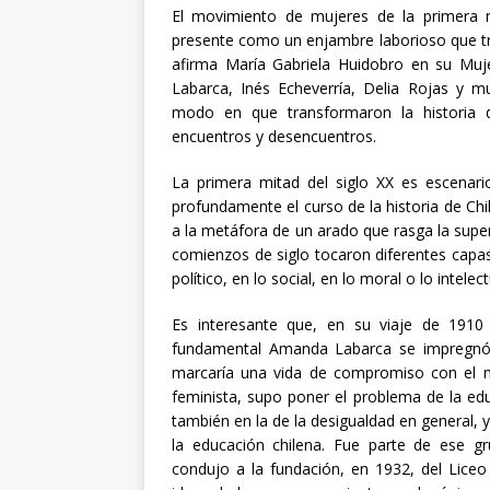
El movimiento de mujeres de la primera m
presente como un enjambre laborioso que tr
afirma María Gabriela Huidobro en su Muje
Labarca, Inés Echeverría, Delia Rojas y mu
modo en que transformaron la historia d
encuentros y desencuentros.
La primera mitad del siglo XX es escenar
profundamente el curso de la historia de Chi
a la metáfora de un arado que rasga la superfi
comienzos de siglo tocaron diferentes capa
político, en lo social, en lo moral o lo intel
Es interesante que, en su viaje de 1910 
fundamental Amanda Labarca se impregnó
marcaría una vida de compromiso con el 
feminista, supo poner el problema de la ed
también en la de la desigualdad en general,
la educación chilena. Fue parte de ese g
condujo a la fundación, en 1932, del Liceo 