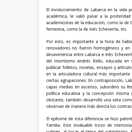
El involucramiento de Labarca en la vida 
académica, le valió pasar a la posterida
academicistas de la educación, como la de 
femenina, como la de Inés Echeverría, Iris.
Por esto, es importante a la hora de habla
renovadores no fueron homogéneos y en m
desavenencia entre Labarca e Inés Echeverría
del mismísimo Andrés Bello, educada en su
publicar folletos, novelas, ensayos y artíc
en la articuladora cultural más importante
ciertas agrupaciones. En contraposición, Lab
capas medias en ascenso, subordinó su liter
política educativa y la concepción misma
obstante, también desarrolló una veta como
observan de manera más directa los contras
El epítome de esta diferencia se hizo patent
Familia. Este invaluable trozo de memori
culmen, al tocar el tema del patriotismo. 