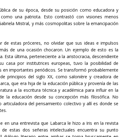
pública de su época, desde su posición como educadora y
d como una patriota. Esto contrastó con visiones menos
Gabriela Mistral, y más cosmopolitas sobre la emancipación
r de estas próceres, no olvidar que sus ideas e impulsos
ás de una ocasión chocaron. Un ejemplo de esto es la
. Esta última, perteneciente a la aristocracia, descendiente
 casa por institutrices europeas, tuvo la posibilidad de
ulos en importantes periódicos. Se transformó probablemente
 de principios del siglo XX, como salonière y creadora de
arca, que era hija de la educación pública y provenía de las
atura a la escritura técnica y académica para influir en la
 de la educación desde su concepción más filosófica. No
 articuladora del pensamiento colectivo y allí es donde se
tes.
e en una entrevista que Labarca le hizo a Iris en la revista
a de estas dos señeras intelectuales encuentra su punto
El diálogo literario entre ambas se torna bruscamente en