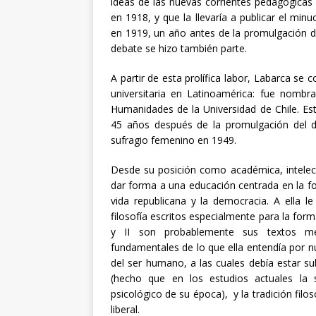
ideas de las nuevas corrientes pedagógicas
en 1918, y que la llevaría a publicar el mi
en 1919, un año antes de la promulgación de
debate se hizo también parte.
A partir de esta prolífica labor, Labarca se
universitaria en Latinoamérica: fue nombra
Humanidades de la Universidad de Chile. Es
45 años después de la promulgación del 
sufragio femenino en 1949.
Desde su posición como académica, intelect
dar forma a una educación centrada en la f
vida republicana y la democracia. A ella 
filosofía escritos especialmente para la form
y II son probablemente sus textos me
fundamentales de lo que ella entendía por n
del ser humano, a las cuales debía estar su
(hecho que en los estudios actuales la 
psicológico de su época), y la tradición filo
liberal.