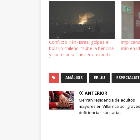
Conflicto Irán–Israel golpea el
Implicanci
bolsillo chileno: “sube la bencina
Irán en C
y cae el peso” advierte experto
ANÁLISIS
EE.UU
ESPECIALIS
ANTERIOR
Cierran residencia de adultos
mayores en Villarrica por grave
deficiencias sanitarias