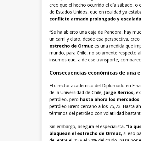
creo que el hecho ocurrido el día sábado, o e
de Estados Unidos, que en realidad ya estab
conflicto armado prolongado y escalada
“Se ha abierto una caja de Pandora, hay muc
un carril y claro, desde esa perspectiva, cre
estrecho de Ormuz
es una medida que impl
mundo, para Chile, no solamente respecto al 
insumos que, a de ese transporte, comparecen
Consecuencias económicas de una es
El director académico del Diplomado en Fin
de la Universidad de Chile,
Jorge Berríos,
exp
petróleo, pero
hasta ahora los mercados
petróleo Brent cercano a los 75,73. Hasta a
términos del petróleo con volatilidad bastant
Sin embargo, asegura el especialista,
“lo qu
bloquean el estrecho de Ormuz,
si eso p
de, entre el 25 y el 30% del crudo, pasa por 