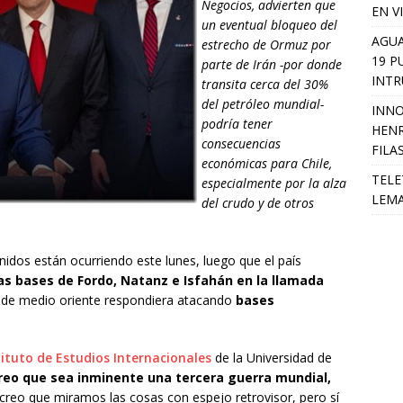
Negocios, advierten que
EN V
un eventual bloqueo del
AGUA
estrecho de Ormuz por
19 P
parte de Irán -por donde
INTR
transita cerca del 30%
del petróleo mundial-
INNO
podría tener
HENR
consecuencias
FILA
económicas para Chile,
TELE
especialmente por la alza
LEMA
del crudo y de otros
idos están ocurriendo este lunes, luego que el país
s bases de Fordo, Natanz e Isfahán en la llamada
s de medio oriente respondiera atacando
bases
tituto de Estudios Internacionales
de la Universidad de
reo que sea inminente una tercera guerra mundial,
creo que miramos las cosas con espejo retrovisor, pero sí