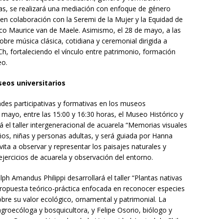
ras, se realizará una mediación con enfoque de género
 en colaboración con la Seremi de la Mujer y la Equidad de
co Maurice van de Maele. Asimismo, el 28 de mayo, a las
bre música clásica, cotidiana y ceremonial dirigida a
h, fortaleciendo el vínculo entre patrimonio, formación
eo.
eos universitarios
es participativas y formativas en los museos
de mayo, entre las 15:00 y 16:30 horas, el Museo Histórico y
 el taller intergeneracional de acuarela “Memorias visuales
niños, niñas y personas adultas, y será guiada por Hanna
nvita a observar y representar los paisajes naturales y
ejercicios de acuarela y observación del entorno.
ph Amandus Philippi desarrollará el taller “Plantas nativas
 propuesta teórico-práctica enfocada en reconocer especies
obre su valor ecológico, ornamental y patrimonial. La
 agroecóloga y bosquicultora, y Felipe Osorio, biólogo y