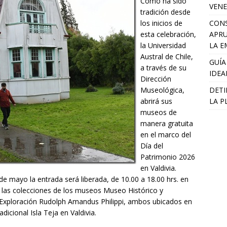
Como ha sido
VENE
tradición desde
CONS
los inicios de
APRU
esta celebración,
LA E
la Universidad
Austral de Chile,
GUÍA
a través de su
IDEA
Dirección
DETI
Museológica,
LA P
abrirá sus
museos de
manera gratuita
en el marco del
Día del
Patrimonio 2026
en Valdivia.
 mayo la entrada será liberada, de 10.00 a 18.00 hrs. en
r las colecciones de los museos Museo Histórico y
 Exploración Rudolph Amandus Philippi, ambos ubicados en
icional Isla Teja en Valdivia.