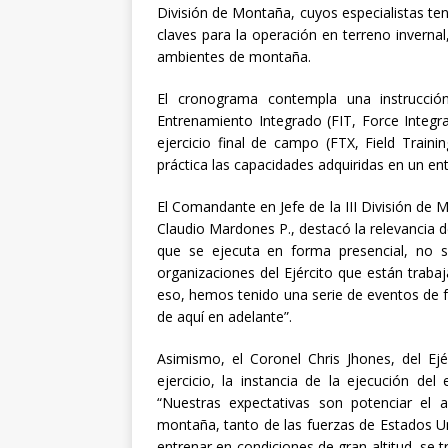
División de Montaña, cuyos especialistas ten
claves para la operación en terreno invern
ambientes de montaña.
El cronograma contempla una instrucción 
Entrenamiento Integrado (FIT, Force Integrat
ejercicio final de campo (FTX, Field Train
práctica las capacidades adquiridas en un en
El Comandante en Jefe de la III División de 
Claudio Mardones P., destacó la relevancia 
que se ejecuta en forma presencial, no 
organizaciones del Ejército que están traba
eso, hemos tenido una serie de eventos de f
de aquí en adelante”.
Asimismo, el Coronel Chris Jhones, del Ej
ejercicio, la instancia de la ejecución de
“Nuestras expectativas son potenciar el 
montaña, tanto de las fuerzas de Estados U
entrenar en condiciones de gran altitud, se t