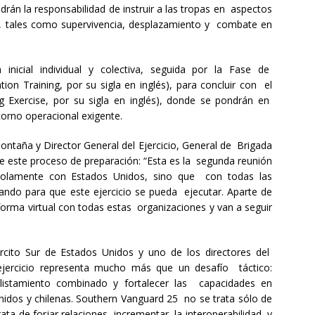
drán la responsabilidad de instruir a las tropas en aspectos
al, tales como supervivencia, desplazamiento y combate en
inicial individual y colectiva, seguida por la Fase de
ion Training, por su sigla en inglés), para concluir con el
ing Exercise, por su sigla en inglés), donde se pondrán en
torno operacional exigente.
Montaña y Director General del Ejercicio, General de Brigada
de este proceso de preparación: “Esta es la segunda reunión
solamente con Estados Unidos, sino que con todas las
jando para que este ejercicio se pueda ejecutar. Aparte de
orma virtual con todas estas organizaciones y van a seguir
ército Sur de Estados Unidos y uno de los directores del
l ejercicio representa mucho más que un desafío táctico:
alistamiento combinado y fortalecer las capacidades en
nidos y chilenas. Southern Vanguard 25 no se trata sólo de
rata de forjar relaciones, incrementar la interoperabilidad, y