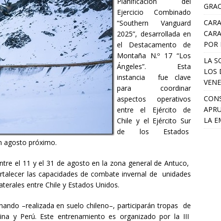
Planificación del
GRAC
Ejercicio Combinado
CARA
“Southern Vanguard
CARA
2025”, desarrollada en
POR 
el Destacamento de
Montaña N.º 17 “Los
LA S
Ángeles”. Esta
LOS 
instancia fue clave
VENE
para coordinar
CONS
aspectos operativos
APRU
entre el Ejército de
LA E
Chile y el Ejército Sur
de los Estados
en agosto próximo.
ntre el 11 y el 31 de agosto en la zona general de Antuco,
 fortalecer las capacidades de combate invernal de unidades
terales entre Chile y Estados Unidos.
nando –realizada en suelo chileno–, participarán tropas de
ina y Perú. Este entrenamiento es organizado por la III