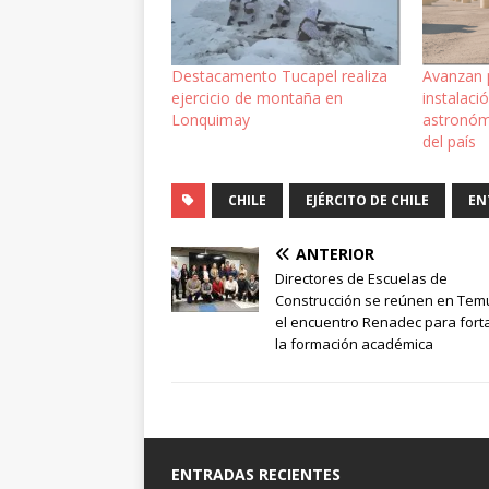
Destacamento Tucapel realiza
Avanzan p
ejercicio de montaña en
instalaci
Lonquimay
astronóm
del país
CHILE
EJÉRCITO DE CHILE
EN
ANTERIOR
Directores de Escuelas de
Construcción se reúnen en Tem
el encuentro Renadec para fort
la formación académica
ENTRADAS RECIENTES