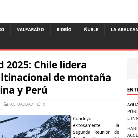
BO
VALPARAÍSO
BIOBÍO
ÑUBLE
LA ARAUCAN
2025: Chile lidera
ltinacional de montaña
ina y Perú
ENT
ACTUALIDAD
0
AGUA
PÚBL
E IN
Concluyó
exitosamente la
HABI
Segunda Reunión de
ACCE