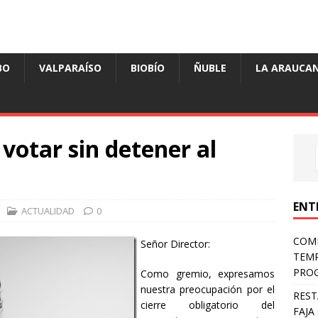
BO
VALPARAÍSO
BIOBÍO
ÑUBLE
LA ARAUCAN
 votar sin detener al
ENT
ACTUALIDAD
0
COMP
Señor Director:
TEMP
PROG
Como gremio, expresamos
nuestra preocupación por el
REST
cierre obligatorio del
FAJA