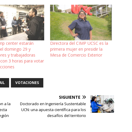
trip center estarán
Directora del CIMP UCSC es la
 el domingo 29 y
primera mujer en presidir la
res y trabajadoras
Mesa de Comercio Exterior
 con 3 horas para votar
ecciones
AIL
VOTACIONES
SIGUIENTE
n a la
Doctorado en Ingeniería Sustentable
ecta
UCN: una apuesta científica para los
egión
desafíos del territorio