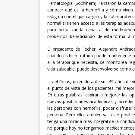
Hematología (Sochihem), lanzaron la cam
conocer qué es la hemofilia y cómo viven 
estigma con el que cargan y la sobreprotec
normal si tienen acceso a las terapias adec
para actualizar la canasta de medicamen
modernos, beneficiando -de esta forma- a 
El presidente de Fecher, Alejandro Andrad
cuando es bien tratada puede mantenerse baj
a la terapia que necesita, se monitorea re
vida saludable, puede desenvolverse como cu
Israel Rojas, quien durante sus 49 años de 
el punto de vista de los pacientes, “el mejo
En otras palabras, aspirar a mejorar las o
nuevas posibilidades académicas y acceder
las personas con hemofilia, poder disfrutar 
persona. Pero ello también va a ser posibl
tenga una mirada más integral de la condic
no porque hoy no tengamos medicamentos,
nos ayuda a tener una mejor calidad de 