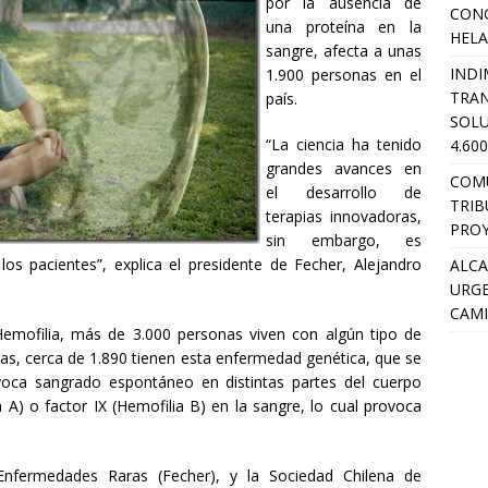
por la ausencia de
CON
una proteína en la
HEL
sangre, afecta a unas
INDI
1.900 personas en el
TRA
país.
SOLU
“La ciencia ha tenido
4.60
grandes avances en
COM
el desarrollo de
TRIB
terapias innovadoras,
PROY
sin embargo, es
los pacientes”, explica el presidente de Fecher, Alejandro
ALCA
URGE
CAMI
Hemofilia, más de 3.000 personas viven con algún tipo de
las, cerca de 1.890 tienen esta enfermedad genética, que se
oca sangrado espontáneo en distintas partes del cuerpo
a A) o factor IX (Hemofilia B) en la sangre, lo cual provoca
 Enfermedades Raras (Fecher), y la Sociedad Chilena de