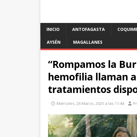
INICIO
ANTOFAGASTA
COQUIM
AYSÉN
MAGALLANES
“Rompamos la Burb
hemofilia llaman a
tratamientos dispo
Miércoles, 26 Marzo, 2025 a las 11:44
P