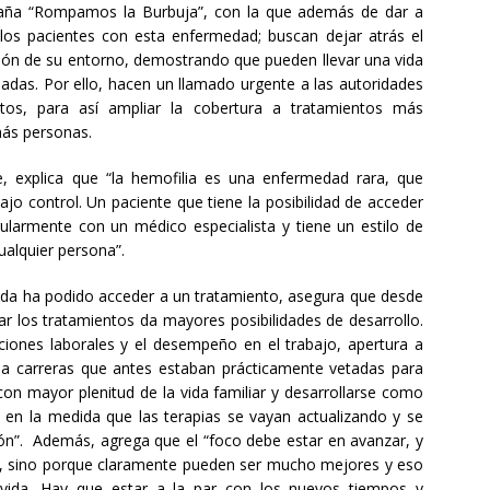
paña “Rompamos la Burbuja”, con la que además de dar a
los pacientes con esta enfermedad; buscan dejar atrás el
ción de su entorno, demostrando que pueden llevar una vida
uadas. Por ello, hacen un llamado urgente a las autoridades
tos, para así ampliar la cobertura a tratamientos más
más personas.
e, explica que “la hemofilia es una enfermedad rara, que
o control. Un paciente que tiene la posibilidad de acceder
gularmente con un médico especialista y tiene un estilo de
alquier persona”.
vida ha podido acceder a un tratamiento, asegura que desde
rar los tratamientos da mayores posibilidades de desarrollo.
pciones laborales y el desempeño en el trabajo, apertura a
 a carreras que antes estaban prácticamente vetadas para
con mayor plenitud de la vida familiar y desarrollarse como
e en la medida que las terapias se vayan actualizando y se
ión”. Además, agrega que el “foco debe estar en avanzar, y
 sino porque claramente pueden ser mucho mejores y eso
vida. Hay que estar a la par con los nuevos tiempos y