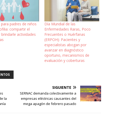
 para padres de niños
Día Mundial de las
ilia: compartir el
Enfermedades Raras, Poco
 brindarle actividades
Frecuentes o Huérfanas
vas
(ERPOH): Pacientes y
especialistas abogan por
avanzar en diagnóstico
oportuno, mecanismos de
evaluación y coberturas
ENTOS
SIGUIENTE
es
SERNAC demanda colectivamente a
de la
empresas eléctricas causantes del
anía
mega apagón de febrero pasado