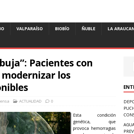
BO
VALPARAÍSO
BIOBÍO
ÑUBLE
LA ARAUCAN
uja”: Pacientes con
 modernizar los
nibles
ENT
rensa
ACTUALIDAD
0
DEPO
PUCH
CONS
Esta condición
genética, que
AGUA
provoca hemorragias
PREV