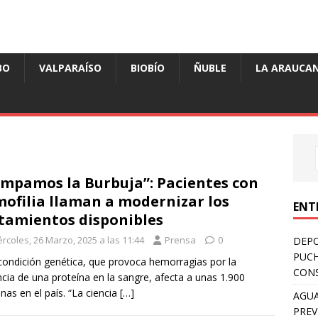
BO
VALPARAÍSO
BIOBÍO
ÑUBLE
LA ARAUCAN
mpamos la Burbuja”: Pacientes con
ofilia llaman a modernizar los
ENT
tamientos disponibles
rcoles, 26 Marzo, 2025 a las 11:44
Prensa
0
DEPO
PUCH
condición genética, que provoca hemorragias por la
CONS
cia de una proteína en la sangre, afecta a unas 1.900
nas en el país. “La ciencia
[…]
AGUA
PREV