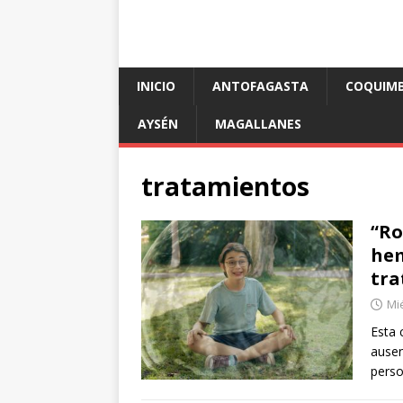
INICIO
ANTOFAGASTA
COQUIM
AYSÉN
MAGALLANES
tratamientos
“Ro
hem
tra
Mié
Esta 
ausen
perso