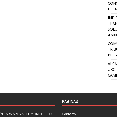
CON
HEL
INDI
TRA
SOLU
4.60
COM
TRIB
PROY
ALCA
URGE
CAMI
PÁGINAS
N PARA APOYAR EL MONITOREO Y
Contacto