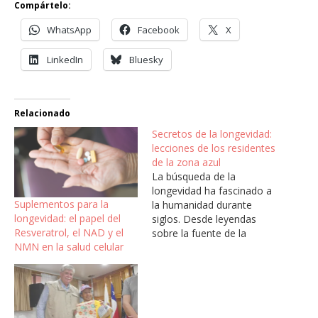
Compártelo:
WhatsApp
Facebook
X
LinkedIn
Bluesky
Relacionado
Secretos de la longevidad:
lecciones de los residentes
de la zona azul
La búsqueda de la
longevidad ha fascinado a
Suplementos para la
la humanidad durante
longevidad: el papel del
siglos. Desde leyendas
Resveratrol, el NAD y el
sobre la fuente de la
NMN en la salud celular
juventud hasta la
investigación científica
moderna, el deseo de vivir
una vida larga y plena es
una constante en la