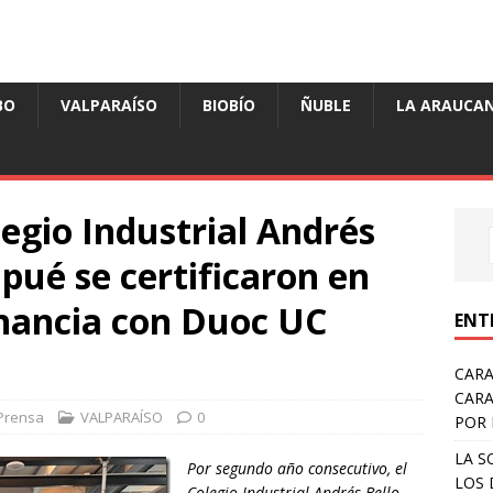
BO
VALPARAÍSO
BIOBÍO
ÑUBLE
LA ARAUCAN
legio Industrial Andrés
pué se certificaron en
nancia con Duoc UC
ENT
CARA
CARA
Prensa
VALPARAÍSO
0
POR 
LA S
Por segundo año consecutivo, el
LOS 
Colegio Industrial Andrés Bello