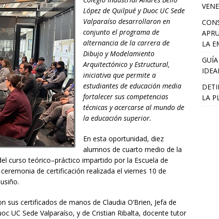
VENE
López de Quilpué y Duoc UC Sede
Valparaíso desarrollaron en
CONS
conjunto el programa de
APRU
alternancia de la carrera de
LA E
Dibujo y Modelamiento
GUÍA
Arquitectónico y Estructural,
IDEA
iniciativa que permite a
estudiantes de educación media
DETI
fortalecer sus competencias
LA P
técnicas y acercarse al mundo de
la educación superior.
En esta oportunidad, diez
alumnos de cuarto medio de la
del curso teórico–práctico impartido por la Escuela de
ceremonia de certificación realizada el viernes 10 de
ousiño.
ron sus certificados de manos de Claudia O’Brien, Jefa de
oc UC Sede Valparaíso, y de Cristian Ribalta, docente tutor