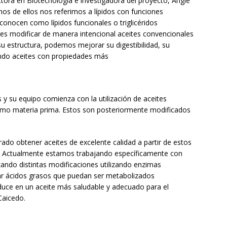
tora en Biotecnología e investigadora del proyecto, Angie
os de ellos nos referimos a lípidos con funciones
conocen como lípidos funcionales o triglicéridos
es modificar de manera intencional aceites convencionales
u estructura, podemos mejorar su digestibilidad, su
iendo aceites con propiedades más
s y su equipo comienza con la utilización de aceites
como materia prima. Estos son posteriormente modificados
ado obtener aceites de excelente calidad a partir de estos
. Actualmente estamos trabajando específicamente con
zando distintas modificaciones utilizando enzimas
rar ácidos grasos que puedan ser metabolizados
duce en un aceite más saludable y adecuado para el
Caicedo.