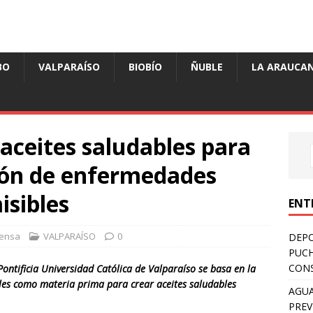
BO
VALPARAÍSO
BIOBÍO
ÑUBLE
LA ARAUCAN
aceites saludables para
sión de enfermedades
isibles
ENT
ensa
VALPARAÍSO
0
DEPO
PUCH
CONS
ontificia Universidad Católica de Valparaíso se basa en la
ales como materia prima para crear aceites saludables
AGUA
PREV