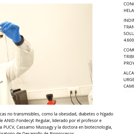
CON
HEL
INDI
TRA
SOLU
4.60
COM
TRIB
PROY
ALCA
URGE
CAMI
cas no transmisibles, como la obesidad, diabetes o hígado
de ANID-Fondecyt Regular, liderado por el profesor e
 la PUCV, Cassamo Mussagy y la doctora en biotecnología,
oratorio de Desarrollo de Bioprocesos.