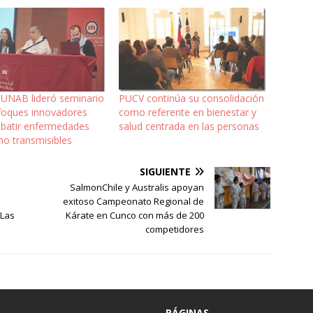
 UNAB lideró seminario
PUCV continúa su consolidación
foques innovadores
como referente en bienestar y
batir enfermedades
salud centrada en las personas
no transmisibles
SIGUIENTE
a
SalmonChile y Australis apoyan
exitoso Campeonato Regional de
 Las
Kárate en Cunco con más de 200
competidores
PÁGINAS