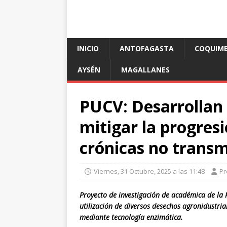
INICIO
ANTOFAGASTA
COQUIM
AYSÉN
MAGALLANES
PUCV: Desarrollan 
mitigar la progre
crónicas no transm
Viernes, 31 Octubre, 2025 a las 11:48
Pr
Proyecto de investigación de académica de la P
utilización de diversos desechos agronidustri
mediante tecnología enzimática.