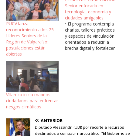
Senior enfocada en
tecnología, economía y
ciudades amigables
PUCV lanza
• El programa contempla
reconocimiento a los 25
charlas, talleres prácticos
Líderes Seniors de la
y espacios de vinculación
Región de Valparaíso:
orientados a reducir la
postulaciones están
brecha digital y fortalecer
abiertas
la participación activa de
personas mayores. La
Pontificia Universidad
Católica de Valparaíso
(PUCV) desarrollará
durante la primera
quincena de enero la
Villarrica inicia mapeos
tercera versión de la
ciudadanos para enfrentar
Escuela de Verano Acción
riesgos climáticos
Senior, iniciativa…
ANTERIOR
Diputado Alessandri (UDI) por recorte a recursos
destinados a combatir narcotráfico: “El Gobierno se