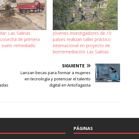
Mar: Las Salinas
Jóvenes investigadores de 10
 cosecha de primera
países realizan taller práctico
e suelo remediado
internacional en proyecto de
biorremediación Las Salinas
SIGUIENTE
Lanzan becas para formar a mujeres
en tecnología y potenciar el talento
madas
digital en Antofagasta
PÁGINAS