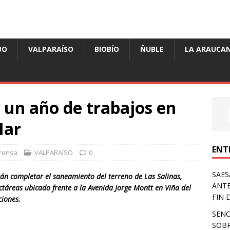
BO
VALPARAÍSO
BIOBÍO
ÑUBLE
LA ARAUCAN
 un año de trabajos en
Mar
ENT
rensa
VALPARAÍSO
0
SAES
rán completar el saneamiento del terreno de Las Salinas,
ANTE
táreas ubicado frente a la Avenida Jorge Montt en Viña del
FIN 
ciones.
SENC
SOBR