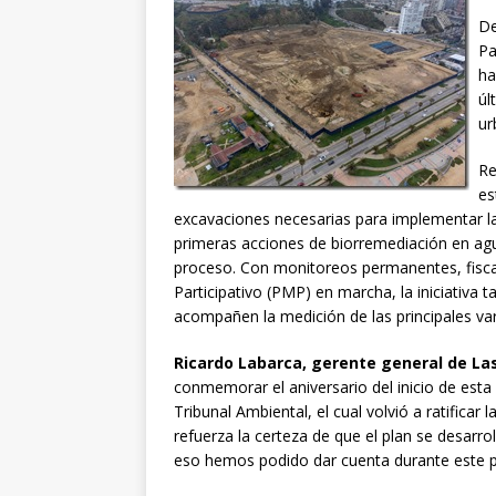
De
Pa
ha
úl
ur
Re
es
excavaciones necesarias para implementar las
primeras acciones de biorremediación en agu
proceso. Con monitoreos permanentes, fiscal
Participativo (PMP) en marcha, la iniciativa
acompañen la medición de las principales va
Ricardo Labarca, gerente general de Las
conmemorar el aniversario del inicio de esta
Tribunal Ambiental, el cual volvió a ratificar 
refuerza la certeza de que el plan se desarrol
eso hemos podido dar cuenta durante este pr