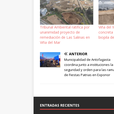
Tribunal Ambiental ratifica por
Viña del 
unanimidad proyecto de
concreta
remediación de Las Salinas en
biopila d
Viña del Mar
ANTERIOR
Municipalidad de Antofagasta
coordina junto a instituciones la
seguridad y orden para las ra
de Fiestas Patrias en Exponor
ENTRADAS RECIENTES