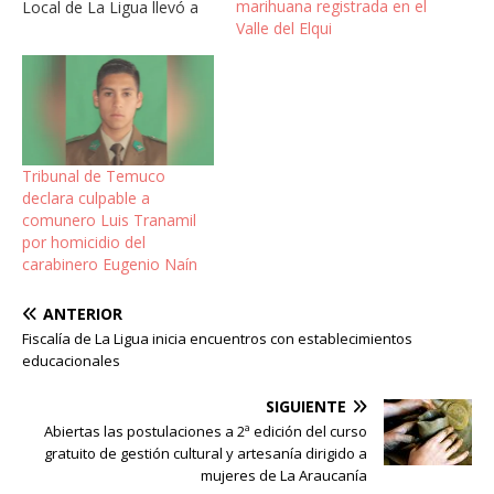
marihuana registrada en el
Local de La Ligua llevó a
Valle del Elqui
juicio oral a Hans Segura
Nuñez de 21 años de
edad, Benjamín Gallardo
Órdenes de 22 y Celso
Arcos Flores de 45 años,
todos con domicilio…
Tribunal de Temuco
declara culpable a
comunero Luis Tranamil
por homicidio del
carabinero Eugenio Naín
ANTERIOR
Fiscalía de La Ligua inicia encuentros con establecimientos
educacionales
SIGUIENTE
Abiertas las postulaciones a 2ª edición del curso
gratuito de gestión cultural y artesanía dirigido a
mujeres de La Araucanía